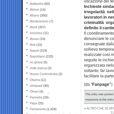
vocazione del te
Mattarella
(60)
Inchieste sindac
Meloni
(14)
irregolarità nel
Milano
(300)
lavoratori in ne
Montezemolo
(7)
criminalità orga
Monti
(357)
definito il can
Il coordinamento 
moschea
(11)
denunciare le co
Musso
(10)
consegnate dalla
Muti
(10)
sollievo tempora
Napoli
(319)
realizzate così
Napolitano
(220)
seguito le inchie
no global
(5)
organizzata nella
notte bianca
(3)
soltanto: far lav
Nuovo Centrodestra
(2)
facilitare la part
Obama
(11)
(da “
Fanpage”
)
olimpiadi
(40)
Oliveri
(4)
This entry was posted o
Pannella
(29)
responses to this entr
Papa
(33)
«
ALTRO CHE SCAFI
Parlamento
(1.428)
C