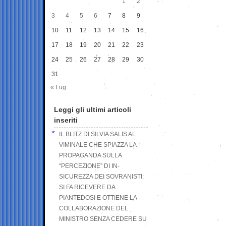
1
2
3
4
5
6
7
8
9
10
11
12
13
14
15
16
17
18
19
20
21
22
23
24
25
26
27
28
29
30
31
« Lug
Leggi gli ultimi articoli
inseriti
IL BLITZ DI SILVIA SALIS AL
VIMINALE CHE SPIAZZA LA
PROPAGANDA SULLA
“PERCEZIONE” DI IN-
SICUREZZA DEI SOVRANISTI:
SI FA RICEVERE DA
PIANTEDOSI E OTTIENE LA
COLLABORAZIONE DEL
MINISTRO SENZA CEDERE SU