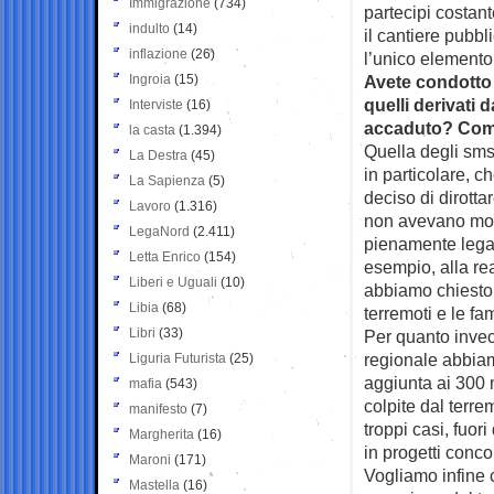
Immigrazione
(734)
partecipi costant
indulto
(14)
il cantiere pubb
inflazione
(26)
l’unico elemento 
Ingroia
(15)
Avete condotto 
quelli derivati 
Interviste
(16)
accaduto? Come
la casta
(1.394)
Quella degli sms 
La Destra
(45)
in particolare, c
La Sapienza
(5)
deciso di dirotta
Lavoro
(1.316)
non avevano mol
LegaNord
(2.411)
pienamente legal
Letta Enrico
(154)
esempio, alla rea
Liberi e Uguali
(10)
abbiamo chiesto 
Libia
(68)
terremoti e le fa
Libri
(33)
Per quanto invec
regionale abbiam
Liguria Futurista
(25)
aggiunta ai 300 
mafia
(543)
colpite dal terr
manifesto
(7)
troppi casi, fuor
Margherita
(16)
in progetti conco
Maroni
(171)
Vogliamo infine c
Mastella
(16)