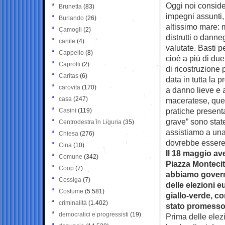
Oggi noi conside
Brunetta
(83)
impegni assunti, 
Burlando
(26)
altissimo mare: 
Camogli
(2)
distrutti o danne
canile
(4)
valutate. Basti p
Cappello
(8)
cioè a più di du
Caprotti
(2)
di ricostruzione 
Caritas
(6)
data in tutta la pr
carovita
(170)
a danno lieve e 
casa
(247)
maceratese, quel
pratiche present
Casini
(119)
grave” sono stat
Centrodestra in Liguria
(35)
assistiamo a una
Chiesa
(276)
dovrebbe essere 
Cina
(10)
Il 18 maggio av
Comune
(342)
Piazza Montecito
Coop
(7)
abbiamo govern
Cossiga
(7)
delle elezioni e
Costume
(5.581)
giallo-verde, co
criminalità
(1.402)
stato promesso
democratici e progressisti
(19)
Prima delle elez