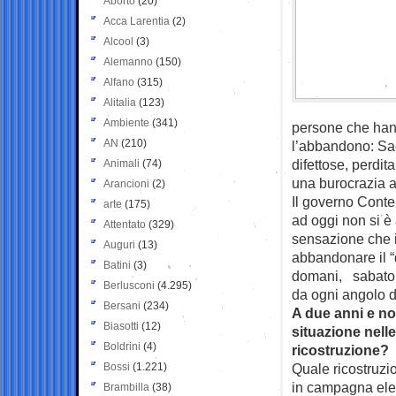
Aborto
(20)
Acca Larentia
(2)
Alcool
(3)
Alemanno
(150)
Alfano
(315)
Alitalia
(123)
Ambiente
(341)
persone che hann
AN
(210)
l’abbandono: Sa
difettose, perdit
Animali
(74)
una burocrazia a
Arancioni
(2)
Il governo Cont
arte
(175)
ad oggi non si è
Attentato
(329)
sensazione che i
Auguri
(13)
abbandonare il “d
Batini
(3)
domani, sabato 
Berlusconi
(4.295)
da ogni angolo d
Bersani
(234)
A due anni e no
Biasotti
(12)
situazione nelle
Boldrini
(4)
ricostruzione?
Bossi
(1.221)
Quale ricostruzi
in campagna elett
Brambilla
(38)