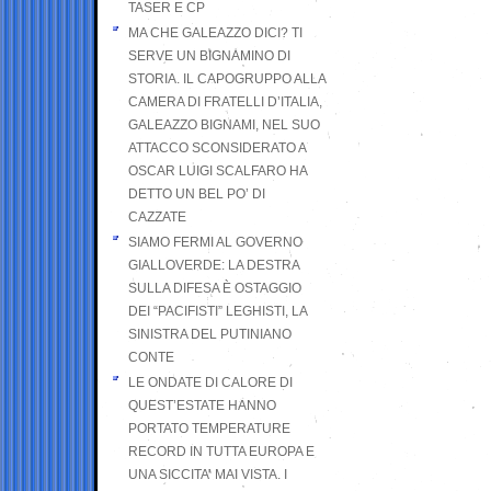
TASER E CP
MA CHE GALEAZZO DICI? TI
SERVE UN BIGNAMINO DI
STORIA. IL CAPOGRUPPO ALLA
CAMERA DI FRATELLI D’ITALIA,
GALEAZZO BIGNAMI, NEL SUO
ATTACCO SCONSIDERATO A
OSCAR LUIGI SCALFARO HA
DETTO UN BEL PO’ DI
CAZZATE
SIAMO FERMI AL GOVERNO
GIALLOVERDE: LA DESTRA
SULLA DIFESA È OSTAGGIO
DEI “PACIFISTI” LEGHISTI, LA
SINISTRA DEL PUTINIANO
CONTE
LE ONDATE DI CALORE DI
QUEST’ESTATE HANNO
PORTATO TEMPERATURE
RECORD IN TUTTA EUROPA E
UNA SICCITA’ MAI VISTA. I