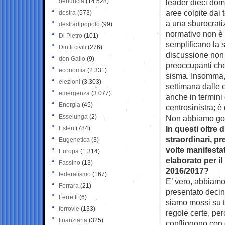
denuncia
(14.528)
leader dieci dom
aree colpite dai 
destra
(573)
a una sburocrati
destradipopolo
(99)
normativo non è
Di Pietro
(101)
semplificano la s
Diritti civili
(276)
discussione non 
don Gallo
(9)
preoccupanti che
economia
(2.331)
sisma. Insomma, 
elezioni
(3.303)
settimana dalle 
emergenza
(3.077)
anche in termini
Energia
(45)
centrosinistra; è
Esselunga
(2)
Non abbiamo gov
In questi oltre 
Esteri
(784)
straordinari, pr
Eugenetica
(3)
volte manifesta
Europa
(1.314)
elaborato per il
Fassino
(13)
2016/2017?
federalismo
(167)
E’ vero, abbiamo 
Ferrara
(21)
presentato decine
Ferretti
(6)
siamo mossi su t
ferrovie
(133)
regole certe, pe
finanziaria
(325)
confliggono con q