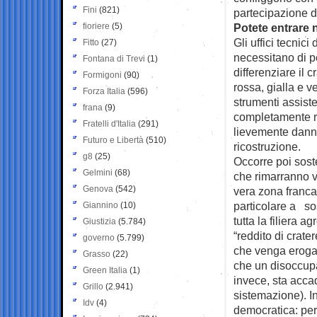
Fini
(821)
partecipazione 
fioriere
(5)
Potete entrare 
Gli uffici tecnic
Fitto
(27)
necessitano di pe
Fontana di Trevi
(1)
differenziare il 
Formigoni
(90)
rossa, gialla e v
Forza Italia
(596)
strumenti assiste
frana
(9)
completamente r
Fratelli d'Italia
(291)
lievemente danne
Futuro e Libertà
(510)
ricostruzione.
g8
(25)
Occorre poi soste
Gelmini
(68)
che rimarranno v
Genova
(542)
vera zona franca
particolare a sos
Giannino
(10)
tutta la filiera 
Giustizia
(5.784)
“reddito di crate
governo
(5.799)
che venga erogat
Grasso
(22)
che un disoccup
Green Italia
(1)
invece, sta acc
Grillo
(2.941)
sistemazione). I
Idv
(4)
democratica: per