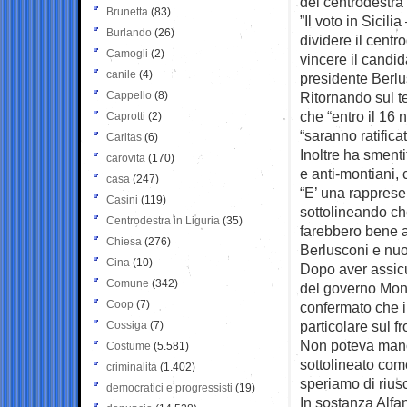
del centrodestra”
Brunetta
(83)
”Il voto in Sici
Burlando
(26)
dividere il centr
Camogli
(2)
vincere il candid
canile
(4)
presidente Berlus
Cappello
(8)
Ritornando sul t
che “entro il 16
Caprotti
(2)
“saranno ratifica
Caritas
(6)
Inoltre ha smenti
carovita
(170)
e anti-montiani, 
casa
(247)
“E’ una rapprese
Casini
(119)
sottolineando che
Centrodestra in Liguria
(35)
farebbero bene a
Chiesa
(276)
Berlusconi e nuo
Cina
(10)
Dopo aver assicu
Comune
(342)
del governo Mont
Coop
(7)
confermato che i
particolare sul fr
Cossiga
(7)
Non poteva manca
Costume
(5.581)
sottolineato com
criminalità
(1.402)
speriamo di riusc
democratici e progressisti
(19)
In sostanza Alfano