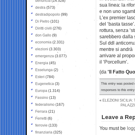
denuncia
(14.528)
sua linea: la rif
destra
(573)
e non uno sgamb
destradipopolo
(99)
L’ex premier lasc
Di Pietro
(101)
del ‘basta tasse’
Diritti civili
(276)
rottura, senza ‘s
don Gallo
(9)
sarebbero dalla 
economia
(2.331)
Sul ddl anticorru
mentre si andrà a
elezioni
(3.303)
arrivare al prop
emergenza
(3.077)
il ‘Porcellum’.
Energia
(45)
Esselunga
(2)
(da “
Il Fatto Qu
Esteri
(784)
Eugenetica
(3)
This entry was posted o
responses to this entr
Europa
(1.314)
Fassino
(13)
«
ELEZIONI SICILIA:
federalismo
(167)
PALAZZO
Ferrara
(21)
Leave a Rep
Ferretti
(6)
ferrovie
(133)
You must be
log
finanziaria
(325)