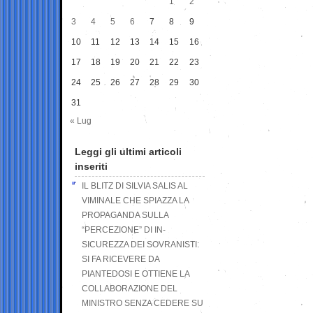
1
2
3
4
5
6
7
8
9
10
11
12
13
14
15
16
17
18
19
20
21
22
23
24
25
26
27
28
29
30
31
« Lug
Leggi gli ultimi articoli
inseriti
IL BLITZ DI SILVIA SALIS AL
VIMINALE CHE SPIAZZA LA
PROPAGANDA SULLA
“PERCEZIONE” DI IN-
SICUREZZA DEI SOVRANISTI:
SI FA RICEVERE DA
PIANTEDOSI E OTTIENE LA
COLLABORAZIONE DEL
MINISTRO SENZA CEDERE SU