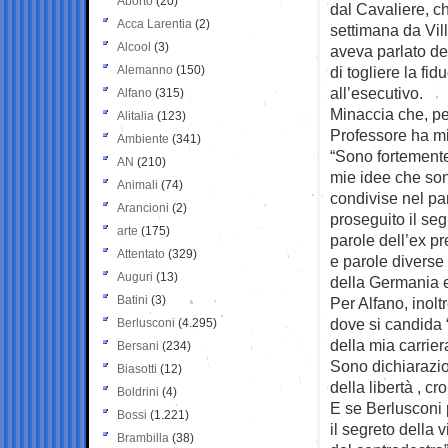
Aborto
(20)
dal Cavaliere, ch
Acca Larentia
(2)
settimana da Vil
Alcool
(3)
aveva parlato del
Alemanno
(150)
di togliere la fid
all’esecutivo.
Alfano
(315)
Minaccia che, per
Alitalia
(123)
Professore ha m
Ambiente
(341)
“Sono fortemente
AN
(210)
mie idee che so
Animali
(74)
condivise nel pa
Arancioni
(2)
proseguito il seg
arte
(175)
parole dell’ex p
Attentato
(329)
e parole diverse
Auguri
(13)
della Germania e 
Batini
(3)
Per Alfano, inolt
dove si candida “
Berlusconi
(4.295)
della mia carrier
Bersani
(234)
Sono dichiarazio
Biasotti
(12)
della libertà , cro
Boldrini
(4)
E se Berlusconi p
Bossi
(1.221)
il segreto della v
Brambilla
(38)