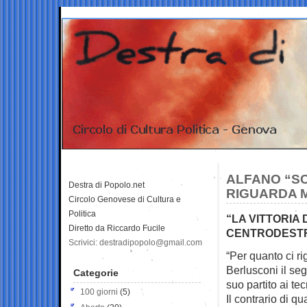
ALFANO “S
Destra di Popolo.net
RIGUARDA M
Circolo Genovese di Cultura e
Politica
“LA VITTORIA 
Diretto da Riccardo Fucile
CENTRODESTRA
Scrivici: destradipopolo@gmail.com
“Per quanto ci r
Berlusconi il seg
Categorie
suo partito ai tec
100 giorni
(5)
Il contrario di qu