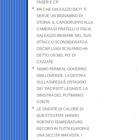
TASER E CP
MA CHE GALEAZZO DICI? TI
SERVE UN BIGNAMINO DI
STORIA. IL CAPOGRUPPO ALLA
CAMERA DI FRATELLI D’ITALIA,
GALEAZZO BIGNAMI, NEL SUO
ATTACCO SCONSIDERATO A
OSCAR LUIGI SCALFARO HA
DETTO UN BEL PO’ DI
CAZZATE
SIAMO FERMI AL GOVERNO
GIALLOVERDE: LA DESTRA
SULLA DIFESA È OSTAGGIO
DEI “PACIFISTI” LEGHISTI, LA
SINISTRA DEL PUTINIANO
CONTE
LE ONDATE DI CALORE DI
QUEST’ESTATE HANNO
PORTATO TEMPERATURE
RECORD IN TUTTA EUROPA E
UNA SICCITA’ MAI VISTA. I