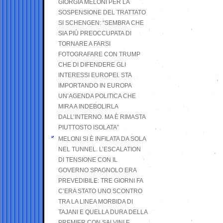
GIORGIA MELONI PER LA
SOSPENSIONE DEL TRATTATO
SI SCHENGEN: “SEMBRA CHE
SIA PIÙ PREOCCUPATA DI
TORNARE A FARSI
FOTOGRAFARE CON TRUMP
CHE DI DIFENDERE GLI
INTERESSI EUROPEI. STA
IMPORTANDO IN EUROPA
UN’AGENDA POLITICA CHE
MIRA A INDEBOLIRLA
DALL’INTERNO. MA È RIMASTA
PIUTTOSTO ISOLATA”
MELONI SI È INFILATA DA SOLA
NEL TUNNEL. L’ESCALATION
DI TENSIONE CON IL
GOVERNO SPAGNOLO ERA
PREVEDIBILE: TRE GIORNI FA
C’ERA STATO UNO SCONTRO
TRA LA LINEA MORBIDA DI
TAJANI E QUELLA DURA DELLA
PREMIER CON SALVINI E