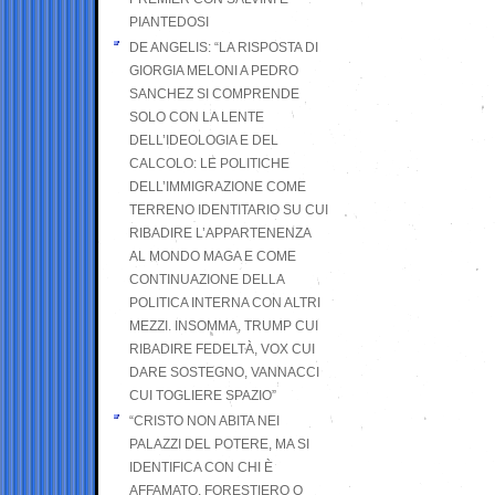
PIANTEDOSI
DE ANGELIS: “LA RISPOSTA DI
GIORGIA MELONI A PEDRO
SANCHEZ SI COMPRENDE
SOLO CON LA LENTE
DELL’IDEOLOGIA E DEL
CALCOLO: LE POLITICHE
DELL’IMMIGRAZIONE COME
TERRENO IDENTITARIO SU CUI
RIBADIRE L’APPARTENENZA
AL MONDO MAGA E COME
CONTINUAZIONE DELLA
POLITICA INTERNA CON ALTRI
MEZZI. INSOMMA, TRUMP CUI
RIBADIRE FEDELTÀ, VOX CUI
DARE SOSTEGNO, VANNACCI
CUI TOGLIERE SPAZIO”
“CRISTO NON ABITA NEI
PALAZZI DEL POTERE, MA SI
IDENTIFICA CON CHI È
AFFAMATO, FORESTIERO O