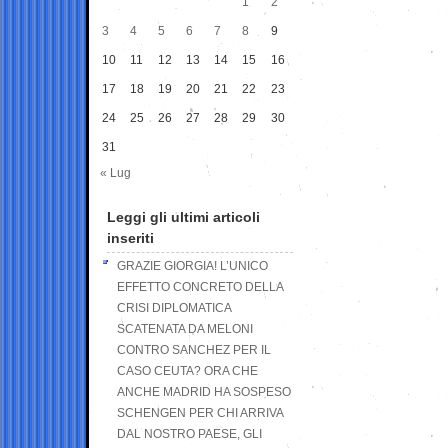
1
2
3
4
5
6
7
8
9
10
11
12
13
14
15
16
17
18
19
20
21
22
23
24
25
26
27
28
29
30
31
« Lug
Leggi gli ultimi articoli
inseriti
GRAZIE GIORGIA! L’UNICO
EFFETTO CONCRETO DELLA
CRISI DIPLOMATICA
SCATENATA DA MELONI
CONTRO SANCHEZ PER IL
CASO CEUTA? ORA CHE
ANCHE MADRID HA SOSPESO
SCHENGEN PER CHI ARRIVA
DAL NOSTRO PAESE, GLI