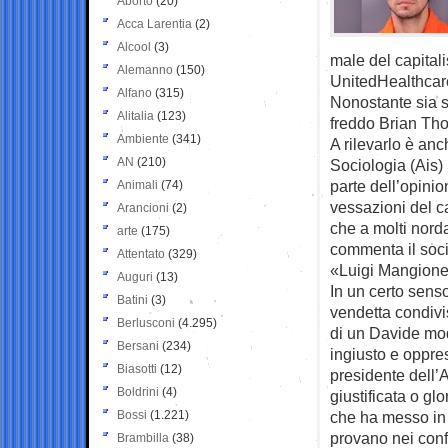
Aborto
(20)
Acca Larentia
(2)
Alcool
(3)
male del capital
Alemanno
(150)
UnitedHealthcare
Alfano
(315)
Nonostante sia s
Alitalia
(123)
freddo Brian Tho
Ambiente
(341)
A rilevarlo è anc
AN
(210)
Sociologia (Ais)
parte dell’opini
Animali
(74)
vessazioni del c
Arancioni
(2)
che a molti nor
arte
(175)
commenta il soc
Attentato
(329)
«Luigi Mangione 
Auguri
(13)
In un certo sens
Batini
(3)
vendetta condivi
Berlusconi
(4.295)
di un Davide mod
Bersani
(234)
ingiusto e oppre
Biasotti
(12)
presidente dell’
Boldrini
(4)
giustificata o gl
Bossi
(1.221)
che ha messo in 
provano nei confr
Brambilla
(38)