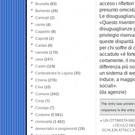
acceso i rifletto
Brunetta
(83)
presunto omicida
Burlando
(26)
Le disuguaglianz
Camogli
(2)
«Questo risentim
canile
(4)
disuguaglianze pe
Cappello
(8)
privilegio riser
Caprotti
(2)
queste disparità
Caritas
(6)
per chi soffre di
carovita
(170)
accaduto «è forte
casa
(247)
certamente, il ri
differenza più s
Casini
(119)
un sistema di we
Centrodestra in Liguria
(35)
induce, a maggio
Chiesa
(276)
sociali».
Cina
(10)
(da agenzie)
Comune
(342)
Coop
(7)
This entry was posted 
Cossiga
(7)
responses to this entr
Costume
(5.581)
«
UN OTTIMISTA 88
criminalità
(1.402)
LOCULO DEL 
democratici e progressisti
(19)
SCHLEIN ATTACCA 