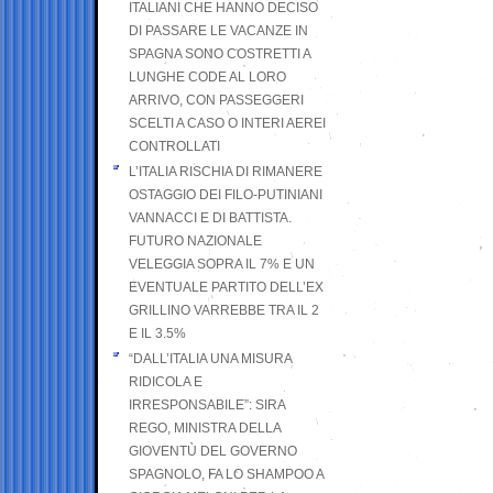
ITALIANI CHE HANNO DECISO
DI PASSARE LE VACANZE IN
SPAGNA SONO COSTRETTI A
LUNGHE CODE AL LORO
ARRIVO, CON PASSEGGERI
SCELTI A CASO O INTERI AEREI
CONTROLLATI
L’ITALIA RISCHIA DI RIMANERE
OSTAGGIO DEI FILO-PUTINIANI
VANNACCI E DI BATTISTA.
FUTURO NAZIONALE
VELEGGIA SOPRA IL 7% E UN
EVENTUALE PARTITO DELL’EX
GRILLINO VARREBBE TRA IL 2
E IL 3.5%
“DALL’ITALIA UNA MISURA
RIDICOLA E
IRRESPONSABILE”: SIRA
REGO, MINISTRA DELLA
GIOVENTÙ DEL GOVERNO
SPAGNOLO, FA LO SHAMPOO A