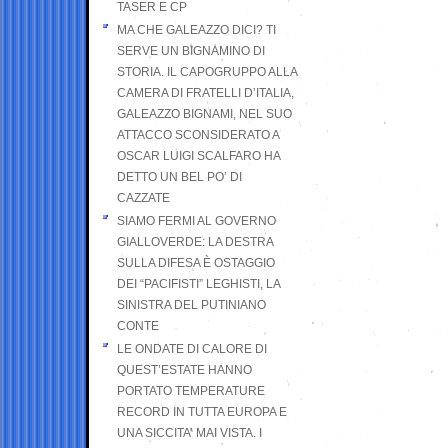
TASER E CP
MA CHE GALEAZZO DICI? TI
SERVE UN BIGNAMINO DI
STORIA. IL CAPOGRUPPO ALLA
CAMERA DI FRATELLI D’ITALIA,
GALEAZZO BIGNAMI, NEL SUO
ATTACCO SCONSIDERATO A
OSCAR LUIGI SCALFARO HA
DETTO UN BEL PO’ DI
CAZZATE
SIAMO FERMI AL GOVERNO
GIALLOVERDE: LA DESTRA
SULLA DIFESA È OSTAGGIO
DEI “PACIFISTI” LEGHISTI, LA
SINISTRA DEL PUTINIANO
CONTE
LE ONDATE DI CALORE DI
QUEST’ESTATE HANNO
PORTATO TEMPERATURE
RECORD IN TUTTA EUROPA E
UNA SICCITA’ MAI VISTA. I