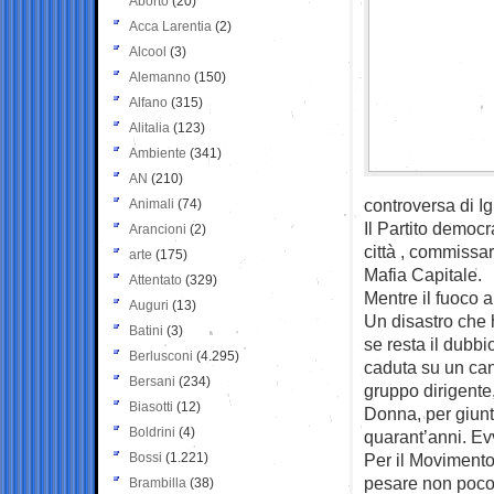
Aborto
(20)
Acca Larentia
(2)
Alcool
(3)
Alemanno
(150)
Alfano
(315)
Alitalia
(123)
Ambiente
(341)
AN
(210)
controversa di I
Animali
(74)
Il Partito democ
Arancioni
(2)
città , commissar
arte
(175)
Mafia Capitale.
Attentato
(329)
Mentre il fuoco 
Auguri
(13)
Un disastro che h
Batini
(3)
se resta il dubbi
Berlusconi
(4.295)
caduta su un can
Bersani
(234)
gruppo dirigent
Biasotti
(12)
Donna, per giunt
Boldrini
(4)
quarant’anni. Evv
Bossi
(1.221)
Per il Movimento
pesare non poco 
Brambilla
(38)