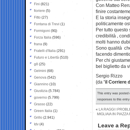
Fini
(821)
Con Matteo Renzi
fioriere
(5)
finire costantem
E la storia inse
Fitto
(27)
politicamente ost
Fontana di Trevi
(1)
Per tutto questo
Formigoni
(90)
credibilità , co
Forza Italia
(596)
molti hanno dubi
frana
(9)
Sono qualità che
Fratelli d'Italia
(291)
facendo dimentic
Futuro e Libertà
(510)
Per chi giustame
g8
(25)
bel biglietto da vi
Gelmini
(68)
Sergio Rizzo
Genova
(542)
(da “
il Corriere 
Giannino
(10)
Giustizia
(5.784)
This entry was posted o
governo
(5.799)
responses to this entr
Grasso
(22)
«
LA RAGGI I PROB
Green Italia
(1)
MIGLIAIA IN PIAZZ
Grillo
(2.941)
Idv
(4)
Leave a Rep