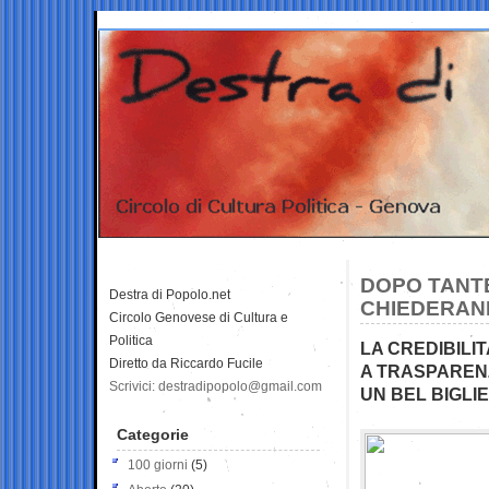
DOPO TANTE
Destra di Popolo.net
CHIEDERAN
Circolo Genovese di Cultura e
Politica
LA CREDIBILI
Diretto da Riccardo Fucile
A TRASPARENZ
Scrivici: destradipopolo@gmail.com
UN BEL BIGLIE
Categorie
100 giorni
(5)