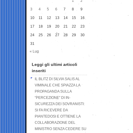
1
2
3
4
5
6
7
8
9
10
11
12
13
14
15
16
17
18
19
20
21
22
23
24
25
26
27
28
29
30
31
« Lug
Leggi gli ultimi articoli
inseriti
IL BLITZ DI SILVIA SALIS AL
VIMINALE CHE SPIAZZA LA
PROPAGANDA SULLA
“PERCEZIONE” DI IN-
SICUREZZA DEI SOVRANISTI:
SI FA RICEVERE DA
PIANTEDOSI E OTTIENE LA
COLLABORAZIONE DEL
MINISTRO SENZA CEDERE SU