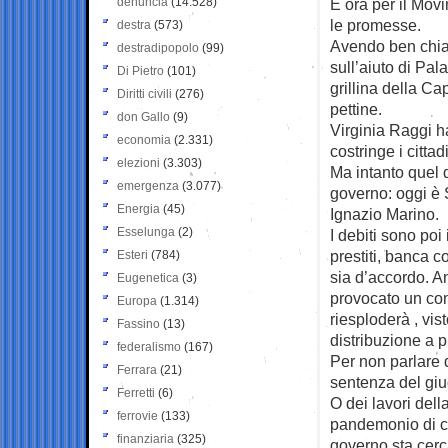
denuncia
(14.528)
E ora per il Mov
le promesse.
destra
(573)
Avendo ben chia
destradipopolo
(99)
sull’aiuto di Pal
Di Pietro
(101)
grillina della Ca
Diritti civili
(276)
pettine.
don Gallo
(9)
Virginia Raggi h
economia
(2.331)
costringe i cittad
elezioni
(3.303)
Ma intanto quel 
emergenza
(3.077)
governo: oggi è 
Energia
(45)
Ignazio Marino.
Esselunga
(2)
I debiti sono poi
prestiti, banca c
Esteri
(784)
sia d’accordo. A
Eugenetica
(3)
provocato un cont
Europa
(1.314)
riesploderà , vis
Fassino
(13)
distribuzione a p
federalismo
(167)
Per non parlare d
Ferrara
(21)
sentenza del giu
Ferretti
(6)
O dei lavori dell
ferrovie
(133)
pandemonio di ca
finanziaria
(325)
governo sta cer