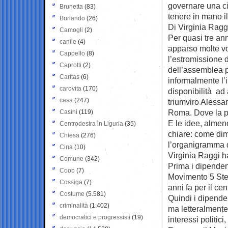
governare una ci
Brunetta
(83)
tenere in mano i
Burlando
(26)
Di Virginia Ragg
Camogli
(2)
Per quasi tre an
canile
(4)
apparso molte vo
Cappello
(8)
l’estromissione 
Caprotti
(2)
dell’assemblea p
Caritas
(6)
informalmente l’i
carovita
(170)
disponibilità ad 
casa
(247)
triumviro Alessa
Roma. Dove la pa
Casini
(119)
E le idee, almen
Centrodestra in Liguria
(35)
chiare: come dimo
Chiesa
(276)
l’organigramma 
Cina
(10)
Virginia Raggi ha
Comune
(342)
Prima i dipenden
Coop
(7)
Movimento 5 Stel
Cossiga
(7)
anni fa per il cen
Costume
(5.581)
Quindi i dipende
criminalità
(1.402)
ma letteralmente
democratici e progressisti
(19)
interessi politici,