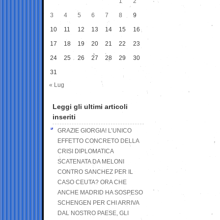
1
2
3
4
5
6
7
8
9
10
11
12
13
14
15
16
17
18
19
20
21
22
23
24
25
26
27
28
29
30
31
« Lug
Leggi gli ultimi articoli
inseriti
GRAZIE GIORGIA! L’UNICO
EFFETTO CONCRETO DELLA
CRISI DIPLOMATICA
SCATENATA DA MELONI
CONTRO SANCHEZ PER IL
CASO CEUTA? ORA CHE
ANCHE MADRID HA SOSPESO
SCHENGEN PER CHI ARRIVA
DAL NOSTRO PAESE, GLI