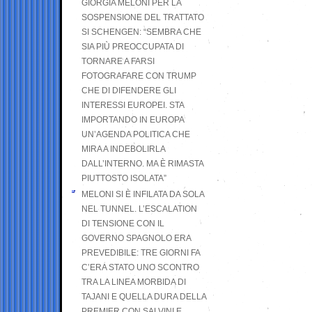
GIORGIA MELONI PER LA
SOSPENSIONE DEL TRATTATO
SI SCHENGEN: “SEMBRA CHE
SIA PIÙ PREOCCUPATA DI
TORNARE A FARSI
FOTOGRAFARE CON TRUMP
CHE DI DIFENDERE GLI
INTERESSI EUROPEI. STA
IMPORTANDO IN EUROPA
UN’AGENDA POLITICA CHE
MIRA A INDEBOLIRLA
DALL’INTERNO. MA È RIMASTA
PIUTTOSTO ISOLATA”
MELONI SI È INFILATA DA SOLA
NEL TUNNEL. L’ESCALATION
DI TENSIONE CON IL
GOVERNO SPAGNOLO ERA
PREVEDIBILE: TRE GIORNI FA
C’ERA STATO UNO SCONTRO
TRA LA LINEA MORBIDA DI
TAJANI E QUELLA DURA DELLA
PREMIER CON SALVINI E