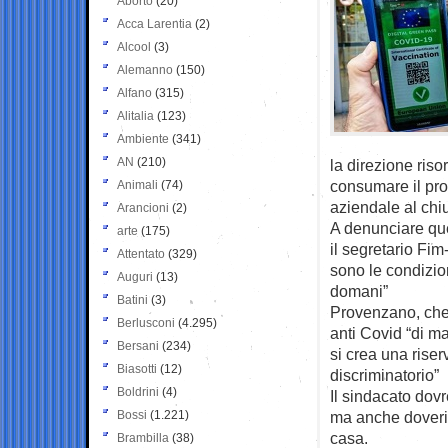
Aborto
(20)
Acca Larentia
(2)
Alcool
(3)
Alemanno
(150)
Alfano
(315)
Alitalia
(123)
Ambiente
(341)
AN
(210)
la direzione ris
consumare il pro
Animali
(74)
aziendale al chi
Arancioni
(2)
A denunciare que
arte
(175)
il segretario Fi
Attentato
(329)
sono le condizion
Auguri
(13)
domani”
Batini
(3)
Provenzano, che 
Berlusconi
(4.295)
anti Covid “di ma
Bersani
(234)
si crea una rise
Biasotti
(12)
discriminatorio”
Boldrini
(4)
Il sindacato dovr
Bossi
(1.221)
ma anche doveri, 
casa.
Brambilla
(38)