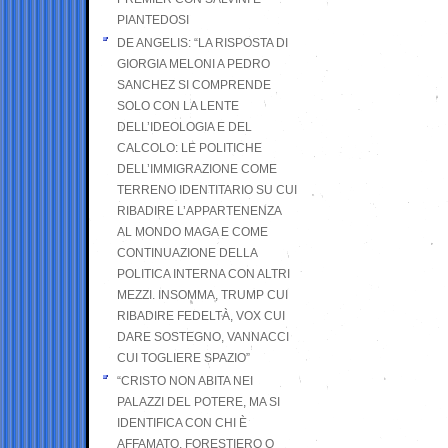
PIANTEDOSI
DE ANGELIS: “LA RISPOSTA DI
GIORGIA MELONI A PEDRO
SANCHEZ SI COMPRENDE
SOLO CON LA LENTE
DELL’IDEOLOGIA E DEL
CALCOLO: LE POLITICHE
DELL’IMMIGRAZIONE COME
TERRENO IDENTITARIO SU CUI
RIBADIRE L’APPARTENENZA
AL MONDO MAGA E COME
CONTINUAZIONE DELLA
POLITICA INTERNA CON ALTRI
MEZZI. INSOMMA, TRUMP CUI
RIBADIRE FEDELTÀ, VOX CUI
DARE SOSTEGNO, VANNACCI
CUI TOGLIERE SPAZIO”
“CRISTO NON ABITA NEI
PALAZZI DEL POTERE, MA SI
IDENTIFICA CON CHI È
AFFAMATO, FORESTIERO O