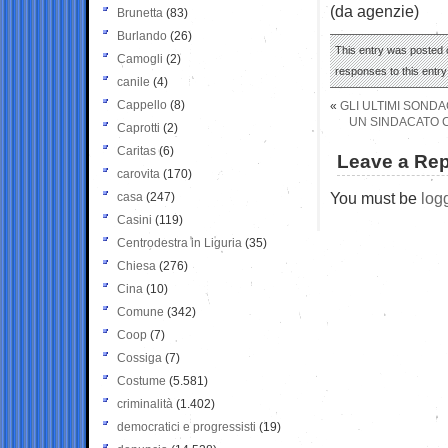
(da agenzie)
Brunetta
(83)
Burlando
(26)
This entry was posted o
Camogli
(2)
responses to this entr
canile
(4)
Cappello
(8)
«
GLI ULTIMI SOND
UN SINDACATO 
Caprotti
(2)
Caritas
(6)
Leave a Rep
carovita
(170)
You must be
log
casa
(247)
Casini
(119)
Centrodestra in Liguria
(35)
Chiesa
(276)
Cina
(10)
Comune
(342)
Coop
(7)
Cossiga
(7)
Costume
(5.581)
criminalità
(1.402)
democratici e progressisti
(19)