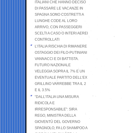
ITALIANI CHE HANNO DECISO
DI PASSARE LE VACANZE IN
SPAGNA SONO COSTRETTI A
LUNGHE CODE AL LORO
ARRIVO, CON PASSEGGERI
SCELTI A CASO O INTERI AEREI
CONTROLLATI
L’ITALIA RISCHIA DI RIMANERE
OSTAGGIO DEI FILO-PUTINIANI
VANNACCI E DI BATTISTA.
FUTURO NAZIONALE
VELEGGIA SOPRA IL 7% E UN
EVENTUALE PARTITO DELL’EX
GRILLINO VARREBBE TRA IL 2
E IL 3.5%
“DALL’ITALIA UNA MISURA
RIDICOLA E
IRRESPONSABILE”: SIRA
REGO, MINISTRA DELLA
GIOVENTÙ DEL GOVERNO
SPAGNOLO, FA LO SHAMPOO A