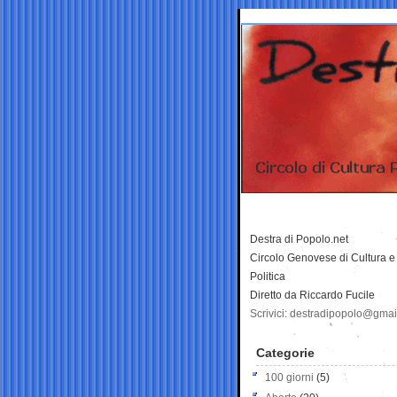
Destra di Popolo.net
Circolo Genovese di Cultura e
Politica
Diretto da Riccardo Fucile
Scrivici: destradipopolo@gma
Categorie
100 giorni
(5)