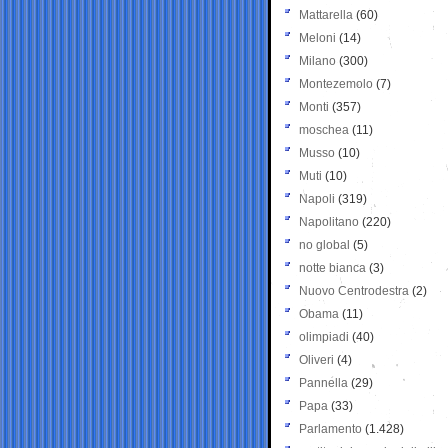
Mattarella
(60)
Meloni
(14)
Milano
(300)
Montezemolo
(7)
Monti
(357)
moschea
(11)
Musso
(10)
Muti
(10)
Napoli
(319)
Napolitano
(220)
no global
(5)
notte bianca
(3)
Nuovo Centrodestra
(2)
Obama
(11)
olimpiadi
(40)
Oliveri
(4)
Pannella
(29)
Papa
(33)
Parlamento
(1.428)