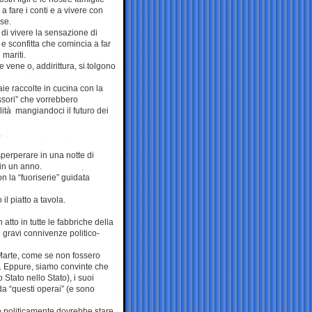
a fare i conti e a vivere con
se.
di vivere la sensazione di
e sconfitta che comincia a far
 mariti.
e vene o, addirittura, si tolgono
e raccolte in cucina con la
essori” che vorrebbero
lità mangiandoci il futuro dei
perperare in una notte di
in un anno.
n la “fuoriserie” guidata
il piatto a tavola.
atto in tutte le fabbriche della
 gravi connivenze politico-
Marte, come se non fossero
ori. Eppure, siamo convinte che
 Stato nello Stato), i suoi
da “questi operai” (e sono
 e politicamente dovrebbe stare