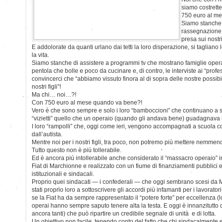
siamo costrette 
750 euro al me
Siamo stanche 
rassegnazione 
presa sui nostri
E addolorate da quanti urlano dai tetti la loro disperazione, si tagliano l
la vita.
Siamo stanche di assistere a programmi tv che mostrano famiglie operai
pentola che bolle e poco da cucinare e, di contro, le interviste ai “prof
convincerci che “abbiamo vissuto finora al di sopra delle nostre possibi
nostri figli”!
Ma chi… noi…?!
Con 750 euro al mese quando va bene?!
Vero è che sono sempre e solo i loro “bamboccioni” che continuano a s
“vizietti” quello che un operaio (quando gli andava bene) guadagnava 
I loro “rampolli” che, oggi come ieri, vengono accompagnati a scuola co
dall’autista.
Mentre noi per i nostri figli, tra poco, non potremo più mettere nemmeno 
Tutto questo non è più tollerabile.
Ed è ancora più intollerabile anche considerato il “massacro operaio” in 
Fiat di Marchionne e realizzato con un fiume di finanziamenti pubblici e
istituzionali e sindacali.
Proprio quei sindacati — i confederali — che oggi sembrano scesi da 
stati proprio loro a sottoscrivere gli accordi più infamanti per i lavorat
se la Fiat ha da sempre rappresentato il “potere forte” per eccellenza (lo
operai hanno sempre saputo tenere alta la testa. E oggi è innanzitutto 
ancora tanti) che può ripartire un credibile segnale di unità e di lotta.
Un obiettivo non facile, tenendo conto del fatto che chi sindacalmente