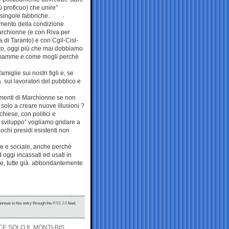
iù proficuo) che unire”
e singole fabbriche.
ramento della condizione
Marchionne (e con Riva per
a di Taranto) e con Cgil-Cisl-
otto, oggi più che mai dobbiamo
e mamme e come mogli perchè
iglie sui nostri figli e, se
à sui lavoratori del pubblico e
imenti di Marchionne se non
solo a creare nuove illusioni ?
hiese, con politici e
e sviluppo” vogliamo gridare a
pochi presidi esistenti non
le e sociale, anche perchè
d oggi incassati ed usati in
iche, tutte già abbondantemente
ponses to this entry through the
RSS 2.0
feed.
E SOLO IL MONTI-BIS