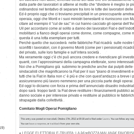
dalla parte dei lavoratori si attiene al motto che “dividere è meglio (e p
ostinandosi nel tentativo di separare tra loro le lotte dei lavoratori dell
Ed è proprio oggi che ci troviamo precipitati in un preoccupante arret
operaia, oggi che Monti e i suoi ministri benestanti si riuniscono con 
citare ad esempio il “cul de sac” in cui hanno cacciato gli operai dell’Ilv
Uil per accordarsi come al solito a danno dei lavoratori Fiat e dell’ind
mobilitarci a fianco degli operai come donne, come compagne, com
questa è una lotta esemplare per tutti.
Perchè quello che succederà nelle fabbriche Fiat ricadrà sulle nostre fam
sconfitti i lavoratori, con il governo Monti (come per i pensionati) ricadr
del privato, sulle loro famiglie e sull’intera società .
Ma veramente oggi c’è chi può ancora credere e rivendicare gli invest
quanti, con l’approssimarsi della campagna elettorale, sono interessati 
Noi che a Pomigliano già subimmo le prediche anche dai pulpiti delle c
sindacalisti che magnificarono la Fiat per il suo “piano di investimenti 
)
tutti che la Fiat in Italia non c’ è più e che con quest’andazzo a breve i 
assicureranno più lavoro nemmeno per una piccola parte degli operai.
Ed oggi lo diciamo con forza e prima dell’annunciato disastro industria
dopo sarà troppo tardi: la Fiat deve restituire i finanziamenti pubblici a
danno sociale e per interesse privato e restituire al pubblico le fabbr
strapagate dalla collettività .
Comitato Mogli Operai Pomigliano
This entry was posted on mercoledì, Ottobre 17th, 2012 at 00:18 and is filed under
Lavoro
. You can follow any res
You can
leave a response
, or
trackback
from your own site.
19)
«
LEGGE ELETTORALE-TRUFFA: LA â€œBOZZA MALANâ€ FAVORISC