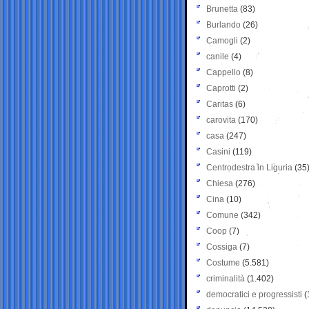
Brunetta
(83)
Burlando
(26)
Camogli
(2)
canile
(4)
Cappello
(8)
Caprotti
(2)
Caritas
(6)
carovita
(170)
casa
(247)
Casini
(119)
Centrodestra in Liguria
(35
Chiesa
(276)
Cina
(10)
Comune
(342)
Coop
(7)
Cossiga
(7)
Costume
(5.581)
criminalità
(1.402)
democratici e progressisti
(