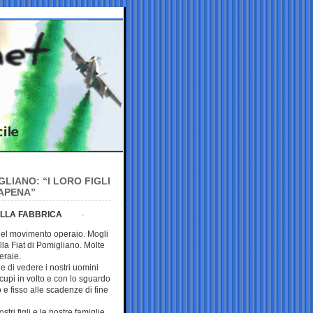
GLIANO: “I LORO FIGLI
LAPENA”
ALLA FABBRICA
el movimento operaio. Mogli
lla Fiat di Pomigliano. Molte
eraie.
 di vedere i nostri uomini
cupi in volto e con lo sguardo
 e fisso alle scadenze di fine
stri figli e le nostre famiglie