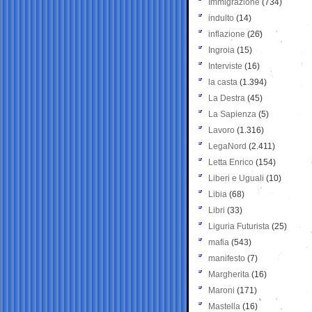
Immigrazione
(734)
indulto
(14)
inflazione
(26)
Ingroia
(15)
Interviste
(16)
la casta
(1.394)
La Destra
(45)
La Sapienza
(5)
Lavoro
(1.316)
LegaNord
(2.411)
Letta Enrico
(154)
Liberi e Uguali
(10)
Libia
(68)
Libri
(33)
Liguria Futurista
(25)
mafia
(543)
manifesto
(7)
Margherita
(16)
Maroni
(171)
Mastella
(16)