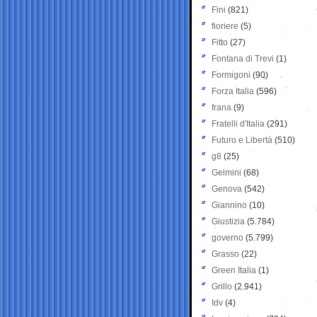
Fini
(821)
fioriere
(5)
Fitto
(27)
Fontana di Trevi
(1)
Formigoni
(90)
Forza Italia
(596)
frana
(9)
Fratelli d'Italia
(291)
Futuro e Libertà
(510)
g8
(25)
Gelmini
(68)
Genova
(542)
Giannino
(10)
Giustizia
(5.784)
governo
(5.799)
Grasso
(22)
Green Italia
(1)
Grillo
(2.941)
Idv
(4)