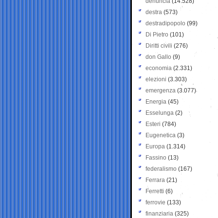
denuncia
(14.528)
destra
(573)
destradipopolo
(99)
Di Pietro
(101)
Diritti civili
(276)
don Gallo
(9)
economia
(2.331)
elezioni
(3.303)
emergenza
(3.077)
Energia
(45)
Esselunga
(2)
Esteri
(784)
Eugenetica
(3)
Europa
(1.314)
Fassino
(13)
federalismo
(167)
Ferrara
(21)
Ferretti
(6)
ferrovie
(133)
finanziaria
(325)