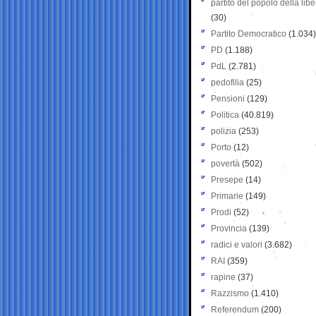
partito del popolo della libe
(30)
Partito Democratico
(1.034)
PD
(1.188)
PdL
(2.781)
pedofilia
(25)
Pensioni
(129)
Politica
(40.819)
polizia
(253)
Porto
(12)
povertà
(502)
Presepe
(14)
Primarie
(149)
Prodi
(52)
Provincia
(139)
radici e valori
(3.682)
RAI
(359)
rapine
(37)
Razzismo
(1.410)
Referendum
(200)