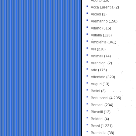
Aborto
(20)
Acca Larentia
(2)
Alcool
(3)
Alemanno
(150)
Alfano
(315)
Alitalia
(123)
Ambiente
(341)
AN
(210)
Animali
(74)
Arancioni
(2)
arte
(175)
Attentato
(329)
Auguri
(13)
Batini
(3)
Berlusconi
(4.295)
Bersani
(234)
Biasotti
(12)
Boldrini
(4)
Bossi
(1.221)
Brambilla
(38)