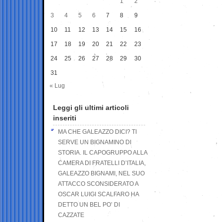
1
2
3
4
5
6
7
8
9
10
11
12
13
14
15
16
17
18
19
20
21
22
23
24
25
26
27
28
29
30
31
« Lug
Leggi gli ultimi articoli
inseriti
MA CHE GALEAZZO DICI? TI
SERVE UN BIGNAMINO DI
STORIA. IL CAPOGRUPPO ALLA
CAMERA DI FRATELLI D’ITALIA,
GALEAZZO BIGNAMI, NEL SUO
ATTACCO SCONSIDERATO A
OSCAR LUIGI SCALFARO HA
DETTO UN BEL PO’ DI
CAZZATE