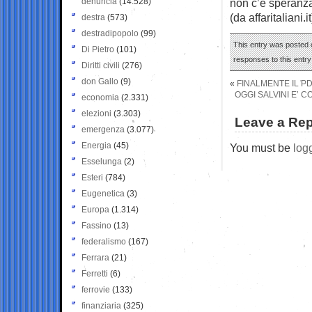
denuncia
(14.528)
non c’è speranza
(da affaritaliani.it
destra
(573)
destradipopolo
(99)
This entry was posted o
Di Pietro
(101)
responses to this entr
Diritti civili
(276)
don Gallo
(9)
«
FINALMENTE IL PD
OGGI SALVINI E’ C
economia
(2.331)
elezioni
(3.303)
Leave a Rep
emergenza
(3.077)
Energia
(45)
You must be
log
Esselunga
(2)
Esteri
(784)
Eugenetica
(3)
Europa
(1.314)
Fassino
(13)
federalismo
(167)
Ferrara
(21)
Ferretti
(6)
ferrovie
(133)
finanziaria
(325)