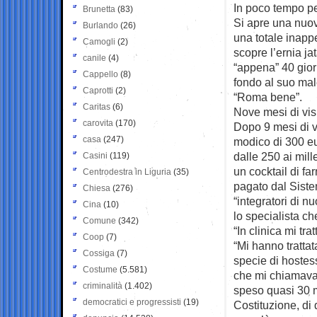
In poco tempo p
Brunetta
(83)
Si apre una nuov
Burlando
(26)
una totale inapp
Camogli
(2)
scopre l’ernia ja
canile
(4)
“appena” 40 gior
Cappello
(8)
fondo al suo male
Caprotti
(2)
“Roma bene”.
Caritas
(6)
Nove mesi di visi
carovita
(170)
Dopo 9 mesi di v
casa
(247)
modico di 300 eu
dalle 250 ai mill
Casini
(119)
un cocktail di f
Centrodestra in Liguria
(35)
pagato dal Siste
Chiesa
(276)
“integratori di 
Cina
(10)
lo specialista ch
Comune
(342)
“In clinica mi t
Coop
(7)
“Mi hanno tratta
Cossiga
(7)
specie di hostes
Costume
(5.581)
che mi chiamava 
criminalità
(1.402)
speso quasi 30 mi
democratici e progressisti
(19)
Costituzione, di 