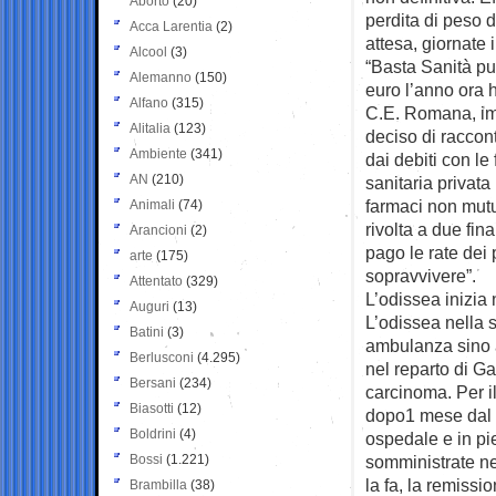
Aborto
(20)
perdita di peso di
Acca Larentia
(2)
attesa, giornate 
Alcool
(3)
“Basta Sanità pu
Alemanno
(150)
euro l’anno ora h
Alfano
(315)
C.E. Romana, imp
Alitalia
(123)
deciso di raccon
Ambiente
(341)
dai debiti con le
AN
(210)
sanitaria privata
farmaci non mutu
Animali
(74)
rivolta a due fin
Arancioni
(2)
pago le rate dei p
arte
(175)
sopravvivere”.
Attentato
(329)
L’odissea inizia
Auguri
(13)
L’odissea nella 
Batini
(3)
ambulanza sino a
Berlusconi
(4.295)
nel reparto di G
Bersani
(234)
carcinoma. Per il
Biasotti
(12)
dopo1 mese dal ri
Boldrini
(4)
ospedale e in p
Bossi
(1.221)
somministrate ne
la fa, la remissio
Brambilla
(38)