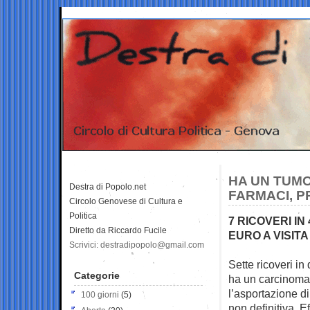
HA UN TUMOR
Destra di Popolo.net
FARMACI, P
Circolo Genovese di Cultura e
Politica
7 RICOVERI IN
Diretto da Riccardo Fucile
EURO A VISITA
Scrivici: destradipopolo@gmail.com
Sette ricoveri in
Categorie
ha un carcinoma 
l’asportazione d
100 giorni
(5)
non definitiva. Ef