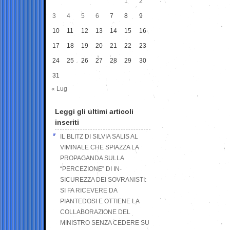
1
2
3
4
5
6
7
8
9
10
11
12
13
14
15
16
17
18
19
20
21
22
23
24
25
26
27
28
29
30
31
« Lug
Leggi gli ultimi articoli
inseriti
IL BLITZ DI SILVIA SALIS AL
VIMINALE CHE SPIAZZA LA
PROPAGANDA SULLA
“PERCEZIONE” DI IN-
SICUREZZA DEI SOVRANISTI:
SI FA RICEVERE DA
PIANTEDOSI E OTTIENE LA
COLLABORAZIONE DEL
MINISTRO SENZA CEDERE SU