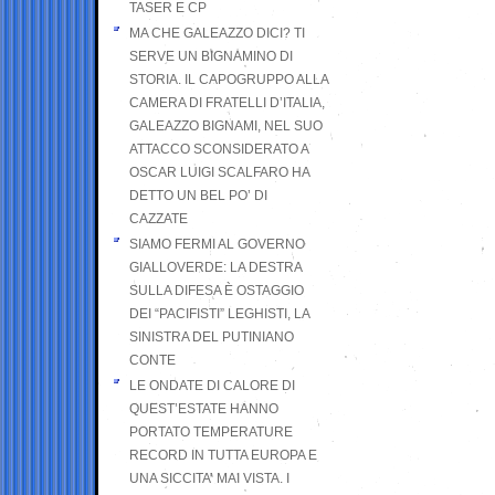
TASER E CP
MA CHE GALEAZZO DICI? TI
SERVE UN BIGNAMINO DI
STORIA. IL CAPOGRUPPO ALLA
CAMERA DI FRATELLI D’ITALIA,
GALEAZZO BIGNAMI, NEL SUO
ATTACCO SCONSIDERATO A
OSCAR LUIGI SCALFARO HA
DETTO UN BEL PO’ DI
CAZZATE
SIAMO FERMI AL GOVERNO
GIALLOVERDE: LA DESTRA
SULLA DIFESA È OSTAGGIO
DEI “PACIFISTI” LEGHISTI, LA
SINISTRA DEL PUTINIANO
CONTE
LE ONDATE DI CALORE DI
QUEST’ESTATE HANNO
PORTATO TEMPERATURE
RECORD IN TUTTA EUROPA E
UNA SICCITA’ MAI VISTA. I