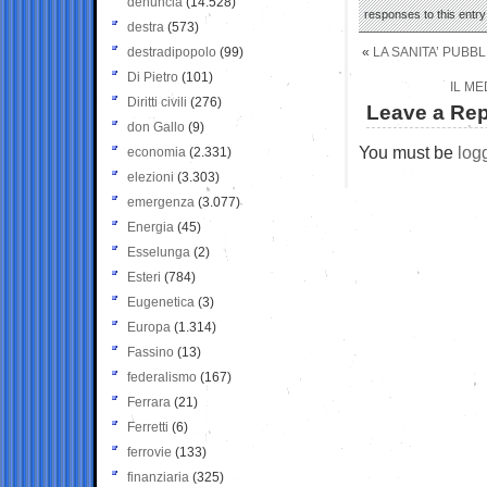
denuncia
(14.528)
responses to this entr
destra
(573)
destradipopolo
(99)
«
LA SANITA’ PUBBL
Di Pietro
(101)
IL ME
Diritti civili
(276)
Leave a Rep
don Gallo
(9)
You must be
log
economia
(2.331)
elezioni
(3.303)
emergenza
(3.077)
Energia
(45)
Esselunga
(2)
Esteri
(784)
Eugenetica
(3)
Europa
(1.314)
Fassino
(13)
federalismo
(167)
Ferrara
(21)
Ferretti
(6)
ferrovie
(133)
finanziaria
(325)