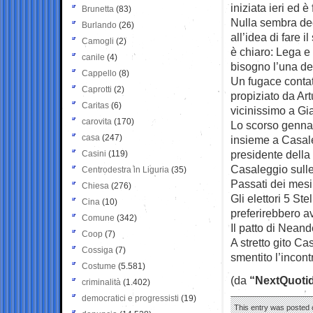
iniziata ieri ed è
Brunetta
(83)
Nulla sembra deci
Burlando
(26)
all’idea di fare 
Camogli
(2)
è chiaro: Lega e
canile
(4)
bisogno l’una dell
Cappello
(8)
Un fugace contat
Caprotti
(2)
propiziato da Ar
Caritas
(6)
vicinissimo a Gi
carovita
(170)
Lo scorso gennai
casa
(247)
insieme a Casale
presidente dell
Casini
(119)
Casaleggio sulle
Centrodestra in Liguria
(35)
Passati dei mes
Chiesa
(276)
Gli elettori 5 St
Cina
(10)
preferirebbero av
Comune
(342)
Il patto di Neand
Coop
(7)
A stretto gito C
Cossiga
(7)
smentito l’incont
Costume
(5.581)
(da
“NextQuotid
criminalità
(1.402)
democratici e progressisti
(19)
This entry was posted o