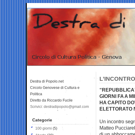
L’INCONTRO
Destra di Popolo.net
Circolo Genovese di Cultura e
“REPUBBLICA
Politica
GIORNI FA A 
Diretto da Riccardo Fucile
HA CAPITO DO
Scrivici: destradipopolo@gmail.com
ELETTORATO 
Categorie
Un incontro segr
Matteo Pucciarel
100 giorni
(5)
di un abboccamen