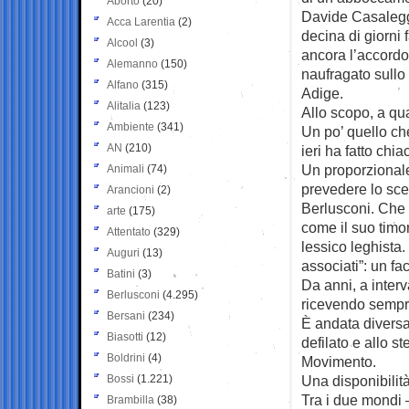
Aborto
(20)
Davide Casalegg
Acca Larentia
(2)
decina di giorni
Alcool
(3)
ancora l’accordo 
Alemanno
(150)
naufragato sullo 
Alfano
(315)
Adige.
Alitalia
(123)
Allo scopo, a qua
Ambiente
(341)
Un po’ quello che
AN
(210)
ieri ha fatto chi
Un proporzionale 
Animali
(74)
prevedere lo sce
Arancioni
(2)
Berlusconi. Che S
arte
(175)
come il suo timor
Attentato
(329)
lessico leghista.
Auguri
(13)
associati”: un fa
Batini
(3)
Da anni, a interv
Berlusconi
(4.295)
ricevendo sempr
Bersani
(234)
È andata diversa
Biasotti
(12)
defilato e allo 
Boldrini
(4)
Movimento.
Bossi
(1.221)
Una disponibilità
Tra i due mondi
Brambilla
(38)