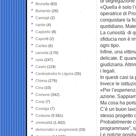
di segregazione 
Brunetta
(83)
«Quella è solo l’
Burlando
(26)
operatrice di Pro
Camogli
(2)
conquistare la f
canile
(4)
quotidiano. Mate
Cappello
(8)
La curiosità di 
sfiducia non è im
Caprotti
(2)
ogni tipo.
Caritas
(6)
Infine, una vitti
carovita
(170)
delicate. E quan
casa
(247)
giudiziaria. Altr
Casini
(119)
i legali.
Centrodestra in Liguria
(35)
In questi casi la
Chiesa
(276)
Invece le istituz
Cina
(10)
«Per l’esperien
Comune
(342)
azione. Sappiam
Coop
(7)
Ma cosa ha porta
C’è un buon lavor
Cossiga
(7)
stesso progetto d
Costume
(5.581)
Probabilmente ci
criminalità
(1.402)
programmare”, sp
democratici e progressisti
(19)
Le notizie positi