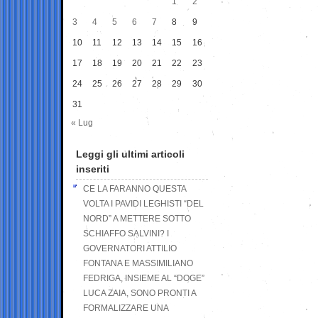
1
2
3
4
5
6
7
8
9
10
11
12
13
14
15
16
17
18
19
20
21
22
23
24
25
26
27
28
29
30
31
« Lug
Leggi gli ultimi articoli
inseriti
CE LA FARANNO QUESTA
VOLTA I PAVIDI LEGHISTI “DEL
NORD” A METTERE SOTTO
SCHIAFFO SALVINI? I
GOVERNATORI ATTILIO
FONTANA E MASSIMILIANO
FEDRIGA, INSIEME AL “DOGE”
LUCA ZAIA, SONO PRONTI A
FORMALIZZARE UNA