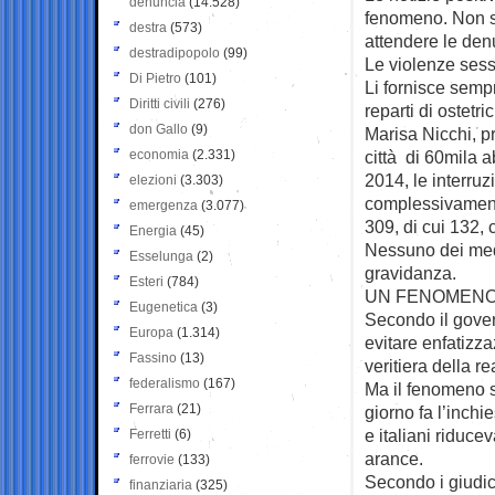
denuncia
(14.528)
fenomeno. Non su
destra
(573)
attendere le den
destradipopolo
(99)
Le violenze sessu
Di Pietro
(101)
Li fornisce sempr
Diritti civili
(276)
reparti di ostetr
don Gallo
(9)
Marisa Nicchi, pr
economia
(2.331)
città di 60mila a
2014, le interruz
elezioni
(3.303)
complessivamen
emergenza
(3.077)
309, di cui 132, 
Energia
(45)
Nessuno dei medi
Esselunga
(2)
gravidanza.
Esteri
(784)
UN FENOMENO
Eugenetica
(3)
Secondo il gover
Europa
(1.314)
evitare enfatizz
Fassino
(13)
veritiera della 
federalismo
(167)
Ma il fenomeno s
Ferrara
(21)
giorno fa l’inch
e italiani riduce
Ferretti
(6)
arance.
ferrovie
(133)
Secondo i giudic
finanziaria
(325)