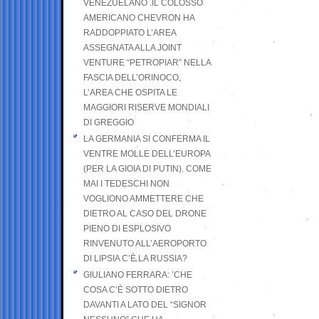
VENEZUELANO .IL COLOSSO
AMERICANO CHEVRON HA
RADDOPPIATO L’AREA
ASSEGNATA ALLA JOINT
VENTURE “PETROPIAR” NELLA
FASCIA DELL’ORINOCO,
L’AREA CHE OSPITA LE
MAGGIORI RISERVE MONDIALI
DI GREGGIO
LA GERMANIA SI CONFERMA IL
VENTRE MOLLE DELL’EUROPA
(PER LA GIOIA DI PUTIN). COME
MAI I TEDESCHI NON
VOGLIONO AMMETTERE CHE
DIETRO AL CASO DEL DRONE
PIENO DI ESPLOSIVO
RINVENUTO ALL’AEROPORTO
DI LIPSIA C’È LA RUSSIA?
GIULIANO FERRARA: ’CHE
COSA C’È SOTTO DIETRO
DAVANTI A LATO DEL “SIGNOR