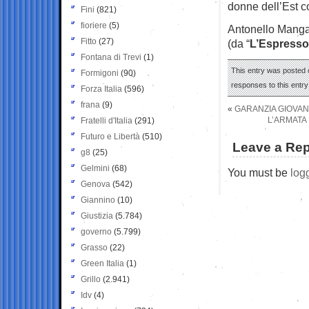
donne dell’Est cos
Fini
(821)
fioriere
(5)
Antonello Mang
Fitto
(27)
(da “
L’Espresso
Fontana di Trevi
(1)
This entry was posted o
Formigoni
(90)
responses to this entr
Forza Italia
(596)
frana
(9)
«
GARANZIA GIOVANI
L’ARMATA 
Fratelli d'Italia
(291)
Futuro e Libertà
(510)
Leave a Rep
g8
(25)
Gelmini
(68)
You must be
log
Genova
(542)
Giannino
(10)
Giustizia
(5.784)
governo
(5.799)
Grasso
(22)
Green Italia
(1)
Grillo
(2.941)
Idv
(4)