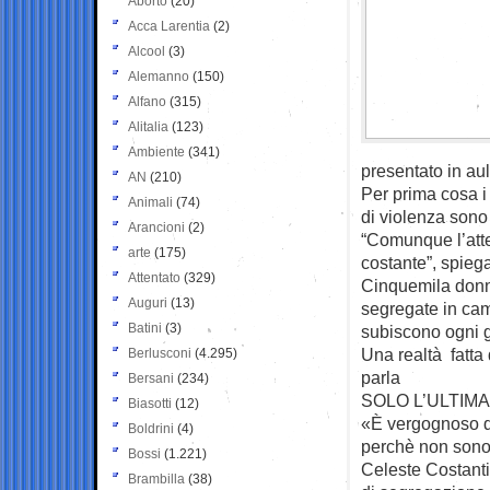
Aborto
(20)
Acca Larentia
(2)
Alcool
(3)
Alemanno
(150)
Alfano
(315)
Alitalia
(123)
Ambiente
(341)
presentato in aul
AN
(210)
Per prima cosa i
Animali
(74)
di violenza son
Arancioni
(2)
“Comunque l’atten
arte
(175)
costante”, spiega
Attentato
(329)
Cinquemila donne
Auguri
(13)
segregate in cam
Batini
(3)
subiscono ogni g
Una realtà fatta 
Berlusconi
(4.295)
parla
Bersani
(234)
SOLO L’ULTIM
Biasotti
(12)
«È vergognoso d
Boldrini
(4)
perchè non sono
Bossi
(1.221)
Celeste Costantin
Brambilla
(38)