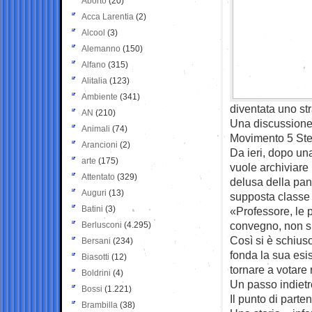
Aborto
(20)
Acca Larentia
(2)
Alcool
(3)
Alemanno
(150)
Alfano
(315)
Alitalia
(123)
Ambiente
(341)
diventata uno st
AN
(210)
Una discussione 
Animali
(74)
Movimento 5 Stell
Arancioni
(2)
Da ieri, dopo un
arte
(175)
vuole archiviare
Attentato
(329)
delusa della pan
Auguri
(13)
supposta classe 
Batini
(3)
«Professore, le 
convegno, non si
Berlusconi
(4.295)
Così si è schius
Bersani
(234)
fonda la sua esi
Biasotti
(12)
tornare a votare 
Boldrini
(4)
Un passo indietro 
Bossi
(1.221)
Il punto di parte
Brambilla
(38)