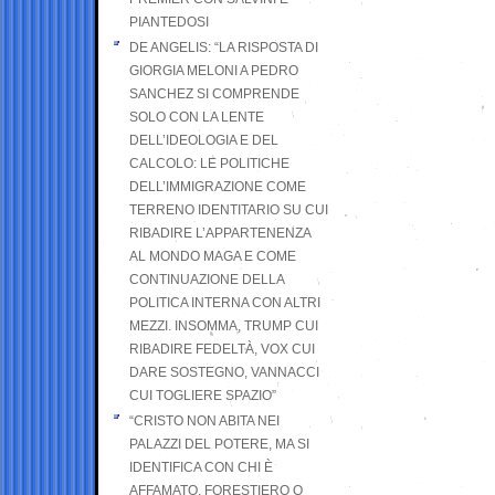
PIANTEDOSI
DE ANGELIS: “LA RISPOSTA DI
GIORGIA MELONI A PEDRO
SANCHEZ SI COMPRENDE
SOLO CON LA LENTE
DELL’IDEOLOGIA E DEL
CALCOLO: LE POLITICHE
DELL’IMMIGRAZIONE COME
TERRENO IDENTITARIO SU CUI
RIBADIRE L’APPARTENENZA
AL MONDO MAGA E COME
CONTINUAZIONE DELLA
POLITICA INTERNA CON ALTRI
MEZZI. INSOMMA, TRUMP CUI
RIBADIRE FEDELTÀ, VOX CUI
DARE SOSTEGNO, VANNACCI
CUI TOGLIERE SPAZIO”
“CRISTO NON ABITA NEI
PALAZZI DEL POTERE, MA SI
IDENTIFICA CON CHI È
AFFAMATO, FORESTIERO O