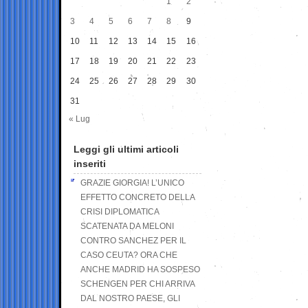
1
2
3
4
5
6
7
8
9
10
11
12
13
14
15
16
17
18
19
20
21
22
23
24
25
26
27
28
29
30
31
« Lug
Leggi gli ultimi articoli
inseriti
GRAZIE GIORGIA! L’UNICO
EFFETTO CONCRETO DELLA
CRISI DIPLOMATICA
SCATENATA DA MELONI
CONTRO SANCHEZ PER IL
CASO CEUTA? ORA CHE
ANCHE MADRID HA SOSPESO
SCHENGEN PER CHI ARRIVA
DAL NOSTRO PAESE, GLI