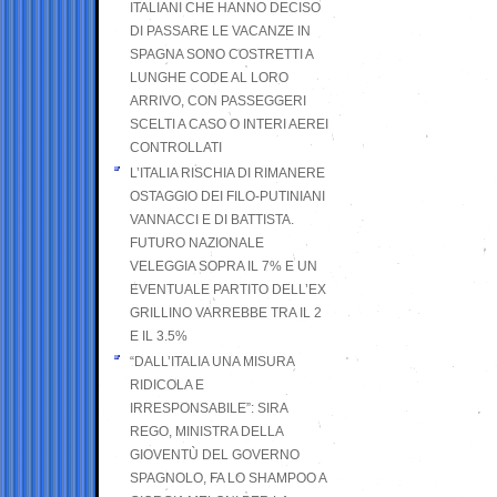
ITALIANI CHE HANNO DECISO
DI PASSARE LE VACANZE IN
SPAGNA SONO COSTRETTI A
LUNGHE CODE AL LORO
ARRIVO, CON PASSEGGERI
SCELTI A CASO O INTERI AEREI
CONTROLLATI
L’ITALIA RISCHIA DI RIMANERE
OSTAGGIO DEI FILO-PUTINIANI
VANNACCI E DI BATTISTA.
FUTURO NAZIONALE
VELEGGIA SOPRA IL 7% E UN
EVENTUALE PARTITO DELL’EX
GRILLINO VARREBBE TRA IL 2
E IL 3.5%
“DALL’ITALIA UNA MISURA
RIDICOLA E
IRRESPONSABILE”: SIRA
REGO, MINISTRA DELLA
GIOVENTÙ DEL GOVERNO
SPAGNOLO, FA LO SHAMPOO A