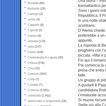
Una storia – info
Brunetta
(83)
transatlantico pe
Burlando
(26)
Sono i giorni im
Camogli
(2)
Repubblica. Il P
canile
(4)
In una notte sh
Cappello
(8)
scontrano.
D’Alema chiede 
Caprotti
(2)
porterebbe a un 
Caritas
(6)
appunto.
carovita
(170)
La risposta di B
casa
(247)
preghiera con l’a
Casini
(119)
piccata. «Mai e 
Centrodestra in Liguria
(35)
Fin qui il romanz
Chiesa
(276)
Poi comincia la 
Cina
(10)
presa che entra i
Comune
(342)
fatte.
Coop
(7)
Un gruppo di pid
A guidarli è Pip
Cossiga
(7)
candidatura Rodot
Costume
(5.581)
l’innaturale acc
criminalità
(1.402)
Si muove riscuot
democratici e progressisti
(19)
Stelle sia alla 