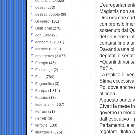
denuncia
(14.528)
L’europarlamenta
destra
(573)
Magistris non sar
destradipopolo
(99)
Discorsi che cad
Di Pietro
(101)
comprensibilment
Diritti civili
(276)
sostenuto dal Qu
don Gallo
(9)
del consenso inte
economia
(2.331)
contarsi fino a u
Davanti a una piz
elezioni
(3.303)
deputati e senato
emergenza
(3.077)
«Quanti di noi s
Energia
(45)
Pd? ».
Esselunga
(2)
La replica è: ve
Esteri
(784)
Stima eccessiva?
Eugenetica
(3)
Pd, dove anche q
Europa
(1.314)
all’idea.
Fassino
(13)
A questo punto v
federalismo
(167)
Civati la mette 
Ferrara
(21)
governo in modo 
dall’esecutivo –
Ferretti
(6)
Parlamento, e an
ferrovie
(133)
regalare l’Italia
finanziaria
(325)