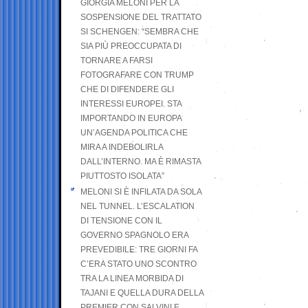
GIORGIA MELONI PER LA
SOSPENSIONE DEL TRATTATO
SI SCHENGEN: “SEMBRA CHE
SIA PIÙ PREOCCUPATA DI
TORNARE A FARSI
FOTOGRAFARE CON TRUMP
CHE DI DIFENDERE GLI
INTERESSI EUROPEI. STA
IMPORTANDO IN EUROPA
UN’AGENDA POLITICA CHE
MIRA A INDEBOLIRLA
DALL’INTERNO. MA È RIMASTA
PIUTTOSTO ISOLATA”
MELONI SI È INFILATA DA SOLA
NEL TUNNEL. L’ESCALATION
DI TENSIONE CON IL
GOVERNO SPAGNOLO ERA
PREVEDIBILE: TRE GIORNI FA
C’ERA STATO UNO SCONTRO
TRA LA LINEA MORBIDA DI
TAJANI E QUELLA DURA DELLA
PREMIER CON SALVINI E