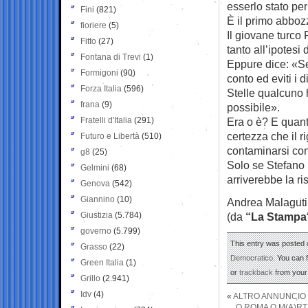
esserlo stato per
Fini
(821)
È il primo abboz
fioriere
(5)
Il giovane turco
Fitto
(27)
tanto all’ipotesi 
Fontana di Trevi
(1)
Eppure dice: «Se
Formigoni
(90)
conto ed eviti i 
Forza Italia
(596)
Stelle qualcuno 
frana
(9)
possibile».
Fratelli d'Italia
(291)
Era o è? E quanti
certezza che il r
Futuro e Libertà
(510)
contaminarsi con
g8
(25)
Solo se Stefano 
Gelmini
(68)
arriverebbe la ri
Genova
(542)
Giannino
(10)
Andrea Malaguti
Giustizia
(5.784)
(da
“La Stampa
governo
(5.799)
This entry was posted o
Grasso
(22)
Democratico
. You can 
Green Italia
(1)
or
trackback
from your 
Grillo
(2.941)
Idv
(4)
«
ALTRO ANNUNCIO T
O ROMA O M(A)RT