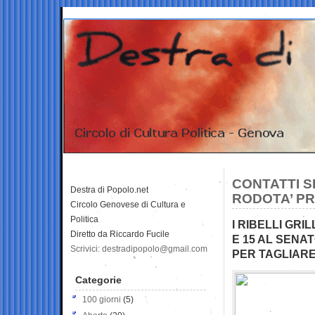
CONTATTI S
Destra di Popolo.net
RODOTA’ PR
Circolo Genovese di Cultura e
Politica
I RIBELLI GRI
Diretto da Riccardo Fucile
E 15 AL SENA
Scrivici: destradipopolo@gmail.com
PER TAGLIAR
Categorie
100 giorni
(5)