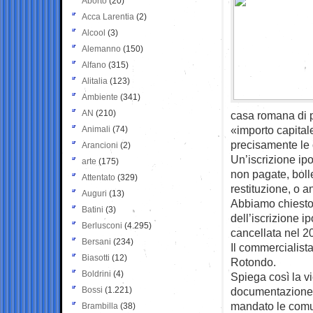
Aborto
(20)
Acca Larentia
(2)
Alcool
(3)
Alemanno
(150)
Alfano
(315)
Alitalia
(123)
Ambiente
(341)
AN
(210)
casa romana di p
«importo capital
Animali
(74)
precisamente le o
Arancioni
(2)
Un’iscrizione ipo
arte
(175)
non pagate, bolle
Attentato
(329)
restituzione, o a
Auguri
(13)
Abbiamo chiesto 
Batini
(3)
dell’iscrizione i
Berlusconi
(4.295)
cancellata nel 2
Bersani
(234)
Il commercialist
Biasotti
(12)
Rotondo.
Boldrini
(4)
Spiega così la v
Bossi
(1.221)
documentazione i
mandato le comun
Brambilla
(38)