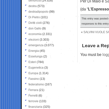
denuncia
(14.528)
Per Di Maio e Sa
destra
(573)
(da “
L’Espresso
destradipopolo
(99)
Di Pietro
(101)
This entry was posted 
Diritti civili
(276)
responses to this entr
don Gallo
(9)
«
SALVINI VUOLE S
economia
(2.331)
elezioni
(3.303)
Leave a Rep
emergenza
(3.077)
Energia
(45)
You must be
log
Esselunga
(2)
Esteri
(784)
Eugenetica
(3)
Europa
(1.314)
Fassino
(13)
federalismo
(167)
Ferrara
(21)
Ferretti
(6)
ferrovie
(133)
finanziaria
(325)