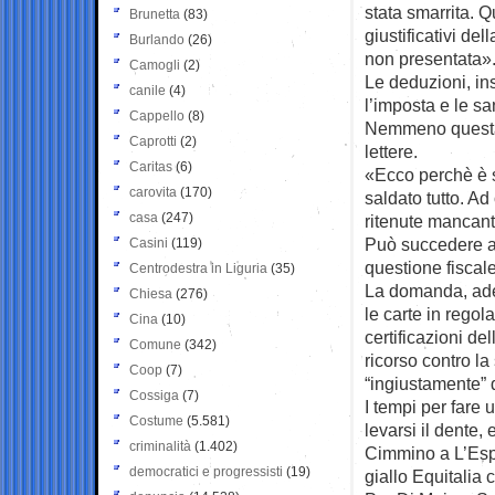
stata smarrita. Q
Brunetta
(83)
giustificativi del
Burlando
(26)
non presentata»
Camogli
(2)
Le deduzioni, in
canile
(4)
l’imposta e le sa
Cappello
(8)
Nemmeno questa c
Caprotti
(2)
lettere.
Caritas
(6)
«Ecco perchè è s
carovita
(170)
saldato tutto. A
casa
(247)
ritenute mancanti
Può succedere a 
Casini
(119)
questione fiscal
Centrodestra in Liguria
(35)
La domanda, ade
Chiesa
(276)
le carte in regol
Cina
(10)
certificazioni de
Comune
(342)
ricorso contro l
Coop
(7)
“ingiustamente” d
Cossiga
(7)
I tempi per fare u
Costume
(5.581)
levarsi il dente,
criminalità
(1.402)
Cimmino a L’Espr
democratici e progressisti
(19)
giallo Equitalia 