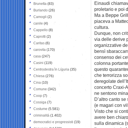
Einaudi chiamava
Brunetta
(83)
proletario e poi 
Burlando
(26)
Ma a Beppe Grill
Camogli
(2)
piaceva a Matteo
canile
(4)
cultura.
Cappello
(8)
Dunque, non crit
Caprotti
(2)
via delle derive 
Caritas
(6)
organizzative del
carovita
(170)
bensì sbaraccame
casa
(247)
consenso dei cet
colonna portante 
Casini
(119)
questo quaranten
Centrodestra in Liguria
(35)
che terrorizza sop
Chiesa
(276)
deregolate dell’I
Cina
(10)
concerto Craxi-A
Comune
(342)
ne sentono minac
Coop
(7)
D’altro canto se 
Cossiga
(7)
(e magari con vil
Costume
(5.581)
Visto che si con
criminalità
(1.402)
avere ben chiaro 
democratici e progressisti
(19)
sulla dinamica (s