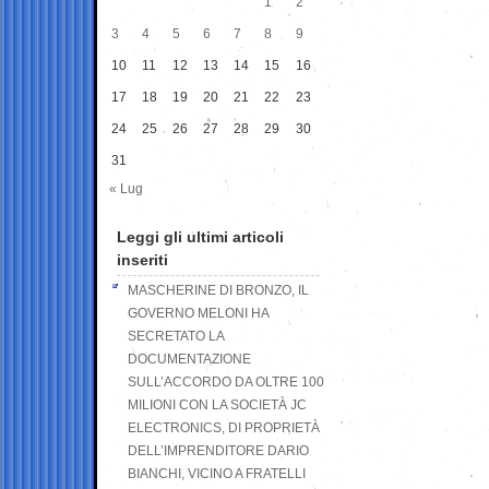
1
2
3
4
5
6
7
8
9
10
11
12
13
14
15
16
17
18
19
20
21
22
23
24
25
26
27
28
29
30
31
« Lug
Leggi gli ultimi articoli
inseriti
MASCHERINE DI BRONZO, IL
GOVERNO MELONI HA
SECRETATO LA
DOCUMENTAZIONE
SULL’ACCORDO DA OLTRE 100
MILIONI CON LA SOCIETÀ JC
ELECTRONICS, DI PROPRIETÀ
DELL’IMPRENDITORE DARIO
BIANCHI, VICINO A FRATELLI