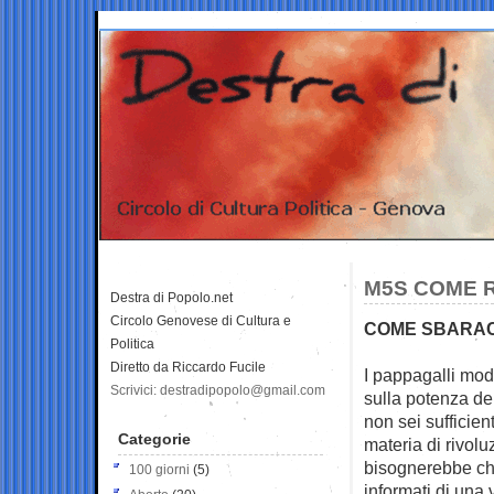
M5S COME R
Destra di Popolo.net
Circolo Genovese di Cultura e
COME SBARACC
Politica
Diretto da Riccardo Fucile
I pappagalli mode
Scrivici: destradipopolo@gmail.com
sulla potenza del
non sei sufficie
Categorie
materia di rivolu
bisognerebbe che
100 giorni
(5)
informati di una 