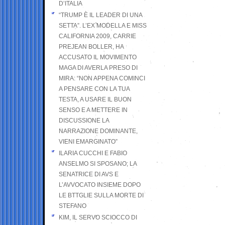
D’ITALIA
“TRUMP È IL LEADER DI UNA
SETTA”. L’EX MODELLA E MISS
CALIFORNIA 2009, CARRIE
PREJEAN BOLLER, HA
ACCUSATO IL MOVIMENTO
MAGA DI AVERLA PRESO DI
MIRA: “NON APPENA COMINCI
A PENSARE CON LA TUA
TESTA, A USARE IL BUON
SENSO E A METTERE IN
DISCUSSIONE LA
NARRAZIONE DOMINANTE,
VIENI EMARGINATO”
ILARIA CUCCHI E FABIO
ANSELMO SI SPOSANO; LA
SENATRICE DI AVS E
L’AVVOCATO INSIEME DOPO
LE BTTGLIE SULLA MORTE DI
STEFANO
KIM, IL SERVO SCIOCCO DI