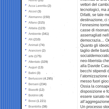
Aborto
(20)
vettori del cam
Acca Larentia
(2)
tecnologici, ma 
Alcool
(3)
Difatti, se tale 
Alemanno
(150)
destinazione, ci
Alfano
(315)
l’ennesimo torm
Alitalia
(123)
casse di risonanz
Ambiente
(341)
asserragliati ne
AN
(210)
democrazia… Ora
Quanto gli ideol
Animali
(74)
taglio delle bard
Arancioni
(2)
socialdemocratic
arte
(175)
neo-liberista che
Attentato
(329)
alla Davide Casal
Auguri
(13)
becchi stipendi 
Batini
(3)
l’atomizzazione d
Berlusconi
(4.295)
messo fuori gio
Bersani
(234)
Ossia la consapev
Biasotti
(12)
disposizione e fo
Boldrini
(4)
essere sanato ne
Bossi
(1.221)
all’aggregazione
Un processo stori
Brambilla
(38)