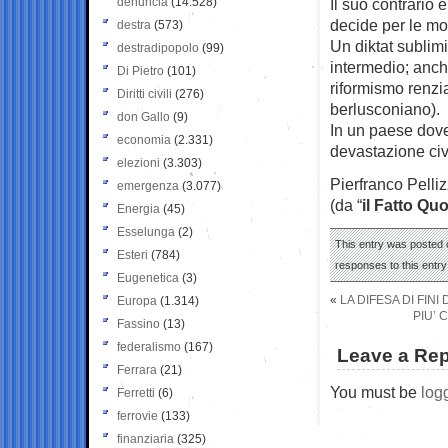
denuncia
(14.528)
Il suo contrario
decide per le molt
destra
(573)
Un diktat sublim
destradipopolo
(99)
intermedio; anche
Di Pietro
(101)
riformismo renzia
Diritti civili
(276)
berlusconiano).
don Gallo
(9)
In un paese dov
economia
(2.331)
devastazione civ
elezioni
(3.303)
Pierfranco Pelliz
emergenza
(3.077)
(da “
il Fatto Qu
Energia
(45)
Esselunga
(2)
This entry was posted o
Esteri
(784)
responses to this entr
Eugenetica
(3)
«
LA DIFESA DI FINI
Europa
(1.314)
PIU’ 
Fassino
(13)
federalismo
(167)
Leave a Rep
Ferrara
(21)
You must be
log
Ferretti
(6)
ferrovie
(133)
finanziaria
(325)