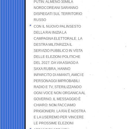
PUTIN: ALMENO 30MILA
NORDCOREANI SARANNO
DISPIEGATI SUL TERRITORIO
RUSSO
CON IL NUOVO PALINSESTO
DELLA RAI INIZIA LA
CAMPAGNA ELETTORALE. LA
DESTRA MILITARIZZA IL
SERVIZIO PUBBLICO IN VISTA
DELLE ELEZIONI POLITICHE
DEL 2027: DA VIA ASIAGO A
SAXA RUBRA, HANNO
INFARCITO DI AMANTI, AMICI E
PERSONAGGI IMPROBABILI
RADIO E TV, STERILIZZANDO
OGNI VOCE NON ORGANICA AL
GOVERNO. IL MESSAGGIO È
CHIARO: NON FACCIAMO
PRIGIONIERI. LA RAI È NOSTRA
E LA USEREMO PER VINCERE
LE PROSSIME ELEZIONI