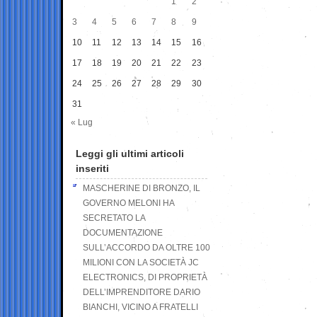
1
2
3
4
5
6
7
8
9
10
11
12
13
14
15
16
17
18
19
20
21
22
23
24
25
26
27
28
29
30
31
« Lug
Leggi gli ultimi articoli
inseriti
MASCHERINE DI BRONZO, IL
GOVERNO MELONI HA
SECRETATO LA
DOCUMENTAZIONE
SULL’ACCORDO DA OLTRE 100
MILIONI CON LA SOCIETÀ JC
ELECTRONICS, DI PROPRIETÀ
DELL’IMPRENDITORE DARIO
BIANCHI, VICINO A FRATELLI