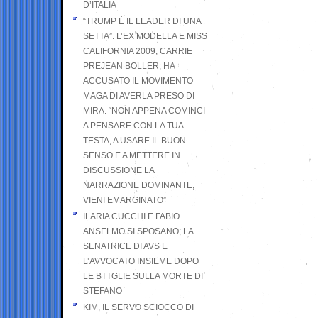
D’ITALIA
“TRUMP È IL LEADER DI UNA
SETTA”. L’EX MODELLA E MISS
CALIFORNIA 2009, CARRIE
PREJEAN BOLLER, HA
ACCUSATO IL MOVIMENTO
MAGA DI AVERLA PRESO DI
MIRA: “NON APPENA COMINCI
A PENSARE CON LA TUA
TESTA, A USARE IL BUON
SENSO E A METTERE IN
DISCUSSIONE LA
NARRAZIONE DOMINANTE,
VIENI EMARGINATO”
ILARIA CUCCHI E FABIO
ANSELMO SI SPOSANO; LA
SENATRICE DI AVS E
L’AVVOCATO INSIEME DOPO
LE BTTGLIE SULLA MORTE DI
STEFANO
KIM, IL SERVO SCIOCCO DI