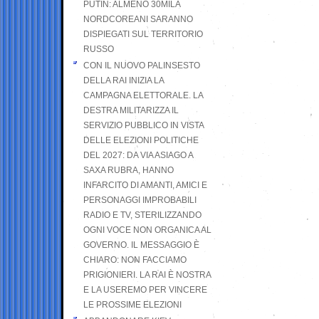
PUTIN: ALMENO 30MILA
NORDCOREANI SARANNO
DISPIEGATI SUL TERRITORIO
RUSSO
CON IL NUOVO PALINSESTO
DELLA RAI INIZIA LA
CAMPAGNA ELETTORALE. LA
DESTRA MILITARIZZA IL
SERVIZIO PUBBLICO IN VISTA
DELLE ELEZIONI POLITICHE
DEL 2027: DA VIA ASIAGO A
SAXA RUBRA, HANNO
INFARCITO DI AMANTI, AMICI E
PERSONAGGI IMPROBABILI
RADIO E TV, STERILIZZANDO
OGNI VOCE NON ORGANICA AL
GOVERNO. IL MESSAGGIO È
CHIARO: NON FACCIAMO
PRIGIONIERI. LA RAI È NOSTRA
E LA USEREMO PER VINCERE
LE PROSSIME ELEZIONI