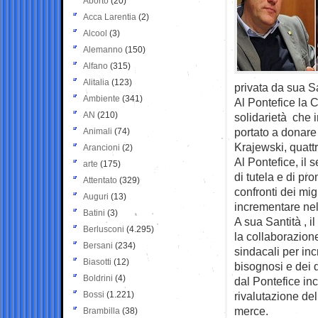
Aborto
(20)
Acca Larentia
(2)
Alcool
(3)
Alemanno
(150)
Alfano
(315)
Alitalia
(123)
privata da sua 
Ambiente
(341)
Al Pontefice la C
AN
(210)
solidarietà che 
portato a donare
Animali
(74)
Krajewski, quattr
Arancioni
(2)
Al Pontefice, il s
arte
(175)
di tutela e di pr
Attentato
(329)
confronti dei mig
Auguri
(13)
incrementare nel 
Batini
(3)
A sua Santità , i
Berlusconi
(4.295)
la collaborazion
Bersani
(234)
sindacali per inc
Biasotti
(12)
bisognosi e dei d
Boldrini
(4)
dal Pontefice in
Bossi
(1.221)
rivalutazione del
merce.
Brambilla
(38)