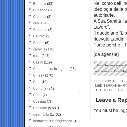
Nel corso dell’in
Brunetta
(83)
ideologie della p
Burlando
(26)
autoritarie.
Camogli
(2)
A Sua Santità la 
canile
(4)
Lavoro”.
Cappello
(8)
Il quotidiano “Li
Caprotti
(2)
ricevuto Landini
Caritas
(6)
Forse perchè il 
carovita
(170)
(da agenzie)
casa
(247)
Casini
(119)
This entry was posted 
Centrodestra in Liguria
(35)
responses to this entr
Chiesa
(276)
«
C’E’ UNA ITALIA 
Cina
(10)
MEDITERRANEA RIS
Comune
(342)
E’ L’USO ILLEGAL
Coop
(7)
Leave a Rep
Cossiga
(7)
Costume
(5.581)
You must be
log
criminalità
(1.402)
democratici e progressisti
(19)