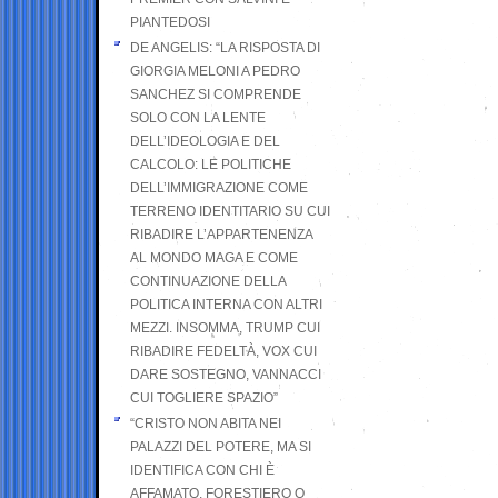
PIANTEDOSI
DE ANGELIS: “LA RISPOSTA DI
GIORGIA MELONI A PEDRO
SANCHEZ SI COMPRENDE
SOLO CON LA LENTE
DELL’IDEOLOGIA E DEL
CALCOLO: LE POLITICHE
DELL’IMMIGRAZIONE COME
TERRENO IDENTITARIO SU CUI
RIBADIRE L’APPARTENENZA
AL MONDO MAGA E COME
CONTINUAZIONE DELLA
POLITICA INTERNA CON ALTRI
MEZZI. INSOMMA, TRUMP CUI
RIBADIRE FEDELTÀ, VOX CUI
DARE SOSTEGNO, VANNACCI
CUI TOGLIERE SPAZIO”
“CRISTO NON ABITA NEI
PALAZZI DEL POTERE, MA SI
IDENTIFICA CON CHI È
AFFAMATO, FORESTIERO O