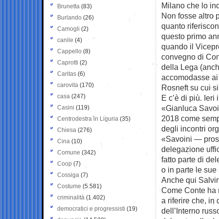
Milano che lo in
Brunetta
(83)
Non fosse altro p
Burlando
(26)
quanto riferisco
Camogli
(2)
questo primo ann
canile
(4)
quando il Vicepre
Cappello
(8)
convegno di Conf
Caprotti
(2)
della Lega (anch
Caritas
(6)
accomodasse ai ta
carovita
(170)
Rosneft su cui si
casa
(247)
E c’è di più. Ier
«Gianluca Savoini
Casini
(119)
2018 come sempli
Centrodestra in Liguria
(35)
degli incontri or
Chiesa
(276)
«Savoini — pros
Cina
(10)
delegazione uffic
Comune
(342)
fatto parte di de
Coop
(7)
o in parte le sue
Cossiga
(7)
Anche qui Salvini
Costume
(5.581)
Come Conte ha ri
criminalità
(1.402)
a riferire che, in
democratici e progressisti
(19)
dell’Interno rus