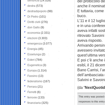
denuncia
(14.528)
del protocollo d
anche il nominat
destra
(573)
E tuttavia, come 
destradipopolo
(99)
buco.
Di Pietro
(101)
L’11 e il 12 lugl
Diritti civili
(276)
e in una conferen
don Gallo
(9)
aveva infatti sos
economia
(2.331)
ritrovato Savoini
elezioni
(3.303)
aveva risposto.
emergenza
(3.077)
Arrivando persin
Energia
(45)
avessero invitat
Esselunga
(2)
quest’ultima ver
E poi c’è anche i
Esteri
(784)
esibì, il 21 dice
Eugenetica
(3)
Bano Carrisi, l’a
Europa
(1.314)
dell’ambasciata 
Fassino
(13)
Salvini e Savoini
federalismo
(167)
Ferrara
(21)
(da “
NextQuotid
Ferretti
(6)
This entry was posted o
ferrovie
(133)
responses to this entr
finanziaria
(325)