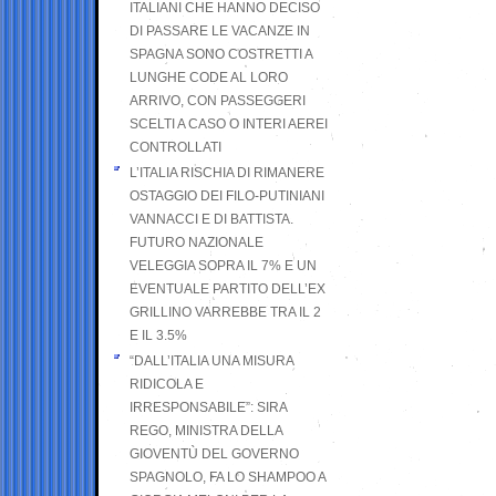
ITALIANI CHE HANNO DECISO
DI PASSARE LE VACANZE IN
SPAGNA SONO COSTRETTI A
LUNGHE CODE AL LORO
ARRIVO, CON PASSEGGERI
SCELTI A CASO O INTERI AEREI
CONTROLLATI
L’ITALIA RISCHIA DI RIMANERE
OSTAGGIO DEI FILO-PUTINIANI
VANNACCI E DI BATTISTA.
FUTURO NAZIONALE
VELEGGIA SOPRA IL 7% E UN
EVENTUALE PARTITO DELL’EX
GRILLINO VARREBBE TRA IL 2
E IL 3.5%
“DALL’ITALIA UNA MISURA
RIDICOLA E
IRRESPONSABILE”: SIRA
REGO, MINISTRA DELLA
GIOVENTÙ DEL GOVERNO
SPAGNOLO, FA LO SHAMPOO A