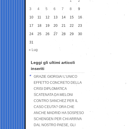
1
2
3
4
5
6
7
8
9
10
11
12
13
14
15
16
17
18
19
20
21
22
23
24
25
26
27
28
29
30
31
« Lug
Leggi gli ultimi articoli
inseriti
GRAZIE GIORGIA! L’UNICO
EFFETTO CONCRETO DELLA
CRISI DIPLOMATICA
SCATENATA DA MELONI
CONTRO SANCHEZ PER IL
CASO CEUTA? ORA CHE
ANCHE MADRID HA SOSPESO
SCHENGEN PER CHI ARRIVA
DAL NOSTRO PAESE, GLI