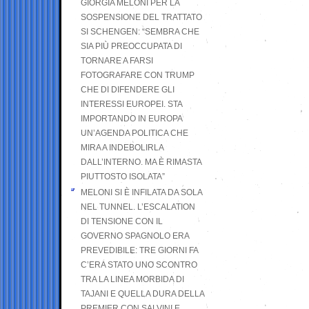
GIORGIA MELONI PER LA
SOSPENSIONE DEL TRATTATO
SI SCHENGEN: “SEMBRA CHE
SIA PIÙ PREOCCUPATA DI
TORNARE A FARSI
FOTOGRAFARE CON TRUMP
CHE DI DIFENDERE GLI
INTERESSI EUROPEI. STA
IMPORTANDO IN EUROPA
UN’AGENDA POLITICA CHE
MIRA A INDEBOLIRLA
DALL’INTERNO. MA È RIMASTA
PIUTTOSTO ISOLATA”
MELONI SI È INFILATA DA SOLA
NEL TUNNEL. L’ESCALATION
DI TENSIONE CON IL
GOVERNO SPAGNOLO ERA
PREVEDIBILE: TRE GIORNI FA
C’ERA STATO UNO SCONTRO
TRA LA LINEA MORBIDA DI
TAJANI E QUELLA DURA DELLA
PREMIER CON SALVINI E