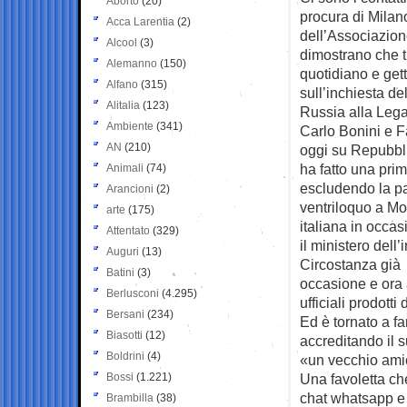
Aborto
(20)
procura di
Milan
Acca Larentia
(2)
dell’Associazion
Alcool
(3)
dimostrano che t
Alemanno
(150)
quotidiano e get
Alfano
(315)
sull’inchiesta de
Alitalia
(123)
Russia alla Lega
Ambiente
(341)
Carlo Bonini e F
AN
(210)
oggi su Repubbli
ha fatto una prim
Animali
(74)
escludendo la pa
Arancioni
(2)
ventriloquo a Mo
arte
(175)
italiana in occas
Attentato
(329)
il ministero dell
Auguri
(13)
Circostanza già 
Batini
(3)
occasione e ora 
Berlusconi
(4.295)
ufficiali prodott
Bersani
(234)
Ed è tornato a far
Biasotti
(12)
accreditando il 
Boldrini
(4)
«un vecchio amic
Bossi
(1.221)
Una favoletta ch
chat whatsapp e i
Brambilla
(38)