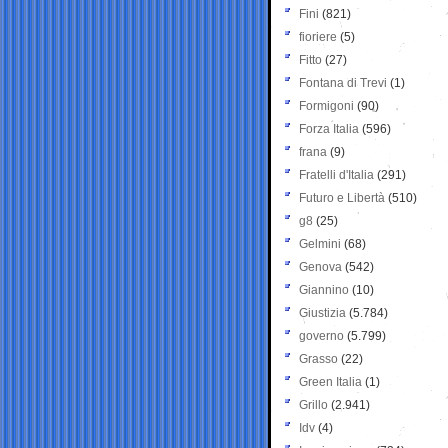
Fini
(821)
fioriere
(5)
Fitto
(27)
Fontana di Trevi
(1)
Formigoni
(90)
Forza Italia
(596)
frana
(9)
Fratelli d'Italia
(291)
Futuro e Libertà
(510)
g8
(25)
Gelmini
(68)
Genova
(542)
Giannino
(10)
Giustizia
(5.784)
governo
(5.799)
Grasso
(22)
Green Italia
(1)
Grillo
(2.941)
Idv
(4)