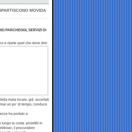
I SPARTISCONO MOVIDA
I PARCHEGGI, SERVIZI DI
ro e ripete quel che deve dire:
 della mala locale, già accertati
 ormai un po’ di tempo, conduce
 Lecce ha portato a
 lungo la costa: proiettili in
febbraio, il procuratore