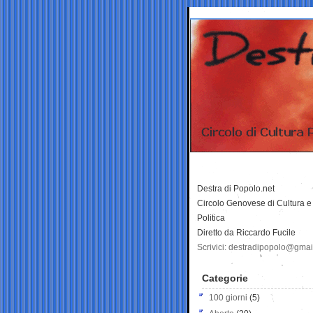
Destra di Popolo.net
Circolo Genovese di Cultura e
Politica
Diretto da Riccardo Fucile
Scrivici: destradipopolo@gma
Categorie
100 giorni
(5)