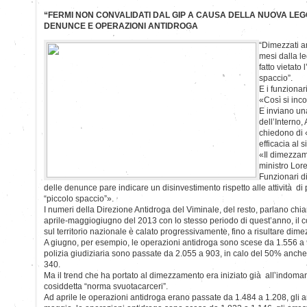
“FERMI NON CONVALIDATI DAL GIP A CAUSA DELLA NUOVA L
DENUNCE E OPERAZIONI ANTIDROGA
“Dimezzati a
mesi dalla l
fatto vietato 
spaccio”.
E i funzionar
«Così si inco
E inviano una
dell’Interno,
chiedono di «
efficacia al 
«Il dimezzame
ministro Lor
Funzionari di
delle denunce pare indicare un disinvestimento rispetto alle attività d
“piccolo spaccio”».
I numeri della Direzione Antidroga del Viminale, del resto, parlano chiar
aprile-maggiogiugno del 2013 con lo stesso periodo di quest’anno, il co
sul territorio nazionale è calato progressivamente, fino a risultare dime
A giugno, per esempio, le operazioni antidroga sono scese da 1.556 a 
polizia giudiziaria sono passate da 2.055 a 903, in calo del 50% anch
340.
Ma il trend che ha portato al dimezzamento era iniziato già all’indomani
cosiddetta “norma svuotacarceri”.
Ad aprile le operazioni antidroga erano passate da 1.484 a 1.208, gli ar