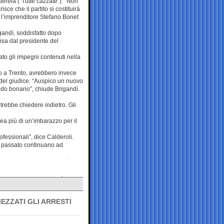
uerela (“Tutte cazzate”). “Non
sce che il partito si costituirà
to, l’imprenditore Stefano Bonet
gandì, soddisfatto dopo
isa dal presidente del
ato gli impegni contenuti nella
io a Trento, avrebbero invece
 del giudice. “Auspico un nuovo
odo bonario”, chiude Brigandì.
otrebbe chiedere indietro. Gli
rea più di un’imbarazzo per il
fessionali”, dice Calderoli.
l passato continuano ad
EZZATI GLI ARRESTI