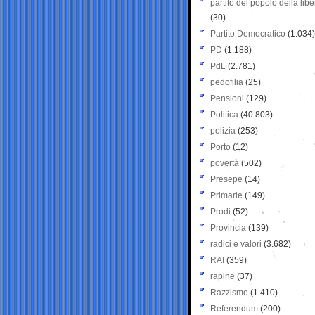
partito del popolo della libe
(30)
Partito Democratico
(1.034)
PD
(1.188)
PdL
(2.781)
pedofilia
(25)
Pensioni
(129)
Politica
(40.803)
polizia
(253)
Porto
(12)
povertà
(502)
Presepe
(14)
Primarie
(149)
Prodi
(52)
Provincia
(139)
radici e valori
(3.682)
RAI
(359)
rapine
(37)
Razzismo
(1.410)
Referendum
(200)