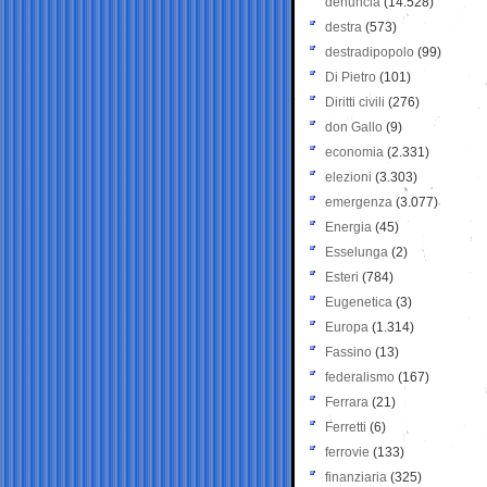
denuncia
(14.528)
destra
(573)
destradipopolo
(99)
Di Pietro
(101)
Diritti civili
(276)
don Gallo
(9)
economia
(2.331)
elezioni
(3.303)
emergenza
(3.077)
Energia
(45)
Esselunga
(2)
Esteri
(784)
Eugenetica
(3)
Europa
(1.314)
Fassino
(13)
federalismo
(167)
Ferrara
(21)
Ferretti
(6)
ferrovie
(133)
finanziaria
(325)