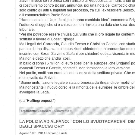
Salvini invece se l’è presa con l’articolo di Repubblica, annunciando q
ci costituiremo contro Bossi”, annuncia, poi una nota del Carroccio chiari
solo contro gli altri 6 imputati nel processo, tra cui l’ex tesoriere Belsi
e il commercialista Paolo Scala.
“Hanno cercato di fare i furbi, poi hanno cambiato idea”, commenta Bri
l’udienza di oggi che si è chiusa con un rinvio a una data che sarà dec
tribunale.
“Per me potrebbe essere chiusa qui, visto che il loro legale ha conferm
scrittura a favore di Bossi”, spiega.
Ma i legali del Carroccio, Claudia Eccher e Christian Gecele, con stud
parlato di una distanza tra le posizioni, chiedendo un pronunciamento
incontro con Bossi, Salvini e Stefani per chiudere questa vicenda in m
Ma non è detto che andrà così.
In ballo ci sono i 6 milioni di euro spesi per le europee, che Brigandì p
avvocati Eccher e Gecele, contattati, non forniscono la loro versione.
Nel partito, molti non erano a conoscenza della scrittura privata. Che c
ruolo svolto da Salvini.
“Siamo uniti, l’azione legale è stata promossa da Brigandì per motivi pro
Ma nonostante il nuovo corso, e la rimonta delle europee, le ombre de
avvolgere la Lega.
(da “
Huffingronpost”
)
argomento:
LegaNord
|
Commenta »
LA POLIZIA AD ALFANO: “CON LO SVUOTACARCERI DIM
DEGLI SPACCIATORI”
Agosto 18th, 2014 Riccardo Fucile