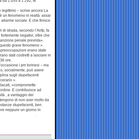
i da 2.055 a 1.292, le
e legittimo – scrive ancora La
o” è un fenomeno in realtà assai
allarme sociale. E che finisce
ri di strada, secondo l’Anfp, fa
fortemente negativi, oltre che
 sanzione penale prevista».
 questo grave fenomeno ».
e preoccupazioni erano state
no stati costretti a lasciare in
 36 ore.
occasione i pm torinesi – ma
eno, socialmente, può avere
plina sugli stupefacenti
rcerario ».
indacati, «compromette
’ordine. E contribuisce ad
tà , a vantaggio dei
 ritengono di non aver molto da
ostanze stupefacenti, ben
rere neppure un giorno in