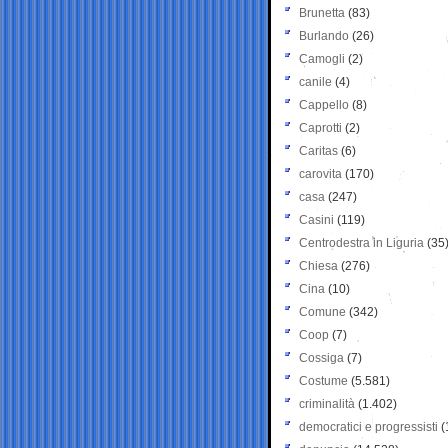
Brunetta
(83)
Burlando
(26)
Camogli
(2)
canile
(4)
Cappello
(8)
Caprotti
(2)
Caritas
(6)
carovita
(170)
casa
(247)
Casini
(119)
Centrodestra in Liguria
(35
Chiesa
(276)
Cina
(10)
Comune
(342)
Coop
(7)
Cossiga
(7)
Costume
(5.581)
criminalità
(1.402)
democratici e progressisti
(