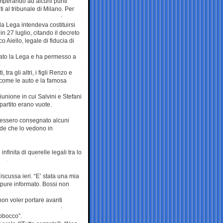
temperando ad alcuni punti
ti al tribunale di Milano. Per
la Lega intendeva costituirsi
n 27 luglio, citando il decreto
 Aiello, legale di fiducia di
eato la Lega e ha permesso a
ra gli altri, i figli Renzo e
i, come le auto e la famosa
unione in cui Salvini e Stefani
artito erano vuote.
avessero consegnato alcuni
ende che lo vedono in
nfinita di querelle legali tra lo
iscussa ieri. “E’ stata una mia
ppure informato. Bossi non
 non voler portare avanti
abbocco”.