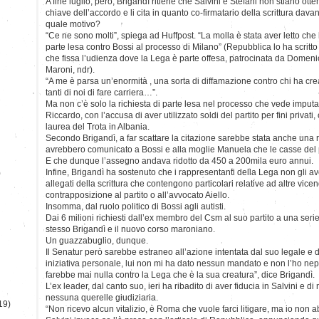
A fine luglio, però, Brigandì ritiene che Salvini e Stefani non stiano ot
chiave dell’accordo e li cita in quanto co-firmatario della scrittura davan
quale motivo?
“Ce ne sono molti”, spiega ad Huffpost. “La molla è stata aver letto che 
parte lesa contro Bossi al processo di Milano” (Repubblica lo ha scritto i
che fissa l’udienza dove la Lega è parte offesa, patrocinata da Domenico
Maroni, ndr).
“A me è parsa un’enormità , una sorta di diffamazione contro chi ha cr
tanti di noi di fare carriera…”.
Ma non c’è solo la richiesta di parte lesa nel processo che vede imputati, t
Riccardo, con l’accusa di aver utilizzato soldi del partito per fini privat
laurea del Trota in Albania.
Secondo Brigandì, a far scattare la citazione sarebbe stata anche una ri
avrebbero comunicato a Bossi e alla moglie Manuela che le casse del p
E che dunque l’assegno andava ridotto da 450 a 200mila euro annui.
Infine, Brigandì ha sostenuto che i rappresentanti della Lega non gli 
)
allegati della scrittura che contengono particolari relative ad altre vic
contrapposizione al partito o all’avvocato Aiello.
Insomma, dal ruolo politico di Bossi agli autisti.
Dai 6 milioni richiesti dall’ex membro del Csm al suo partito a una serie i
stesso Brigandì e il nuovo corso maroniano.
Un guazzabuglio, dunque.
Il Senatur però sarebbe estraneo all’azione intentata dal suo legale e d
iniziativa personale, lui non mi ha dato nessun mandato e non l’ho ne
farebbe mai nulla contro la Lega che è la sua creatura”, dice Brigandì.
L’ex leader, dal canto suo, ieri ha ribadito di aver fiducia in Salvini e di
nessuna querelle giudiziaria.
19)
“Non ricevo alcun vitalizio, è Roma che vuole farci litigare, ma io non 