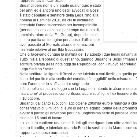
rappresentava il Carroccio.
Brigandì però non è un legale qualunque: è stato
per anni ed è ancora uno degli avvocati di Bossi,
è stato deputato e senatore della Lega, fino alla
nomina al Csm nel 2010, da cui fu dichiarato
decaduto l’anno successivo per incompatibilità
(per non essersi dimesso per tempo dal ruolo di
amministratore della Fin Group), dopo che su di
lui era partita un’indagine per abuso d’ufficio per
aver passato al Giornale alcune informazioni
riservate relative al pm Ilda Boccassini.
Che ci facevano dunque la mattina del 18 agosto i due legali davanti a
Tutto inizia a febbraio di quest’anno, quando Brigandì e Bossi firman
scrittura privata (resa nota oggi da Repubblica) con il nuovo segretario S
Lega Stefano Stefani.
Nella scrittura, la figura di Bossi viene tutelata a vari livelli, da quello
linea del partito e alla scelta dei candidati “eleggibili” nella misura 
euro l’anno per lo staff, autisti e segretarie.
Infine, nella scrittura si legge che la Lega non intende in alcun modo p
risarcitorie” al processo contro Bossi, alcuni suoi figli e l’ex tesoriere 
il 10 ottobre.
Brigandì, dal canto suo, con l’atto ottiene 200mila euro e rinuncia a ch
conservativo di 6 milioni di euro di denari leghisti (prima della pronunc
avviso il partito gli dovrebbe per una lunghissima serie di parcelle, olt
studio in 15 anni di lavoro.
La scrittura contiene una serie di dettagli che riguardano altre azioni 
contro il partito, e intentate quando Bossi fu sostituito da Maroni, con 
rapporti a dir poco burrascosi.