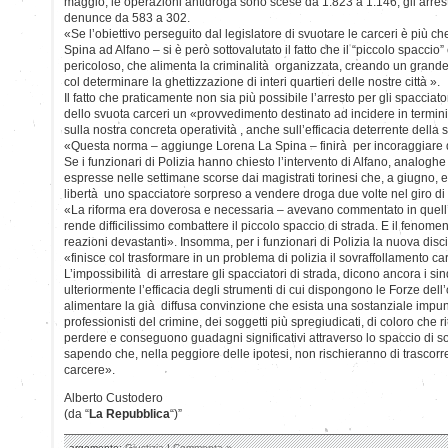
maggio, le operazioni antidroga sono scese da 1.823 a 1.146, gli arrest
denunce da 583 a 302.
«Se l’obiettivo perseguito dal legislatore di svuotare le carceri è più ch
Spina ad Alfano – si è però sottovalutato il fatto che il “piccolo spacci
pericoloso, che alimenta la criminalità organizzata, creando un grande 
col determinare la ghettizzazione di interi quartieri delle nostre città ».
Il fatto che praticamente non sia più possibile l’arresto per gli spacciato
dello svuota carceri un «provvedimento destinato ad incidere in termini 
sulla nostra concreta operatività , anche sull’efficacia deterrente della
«Questa norma – aggiunge Lorena La Spina – finirà per incoraggiare
Se i funzionari di Polizia hanno chiesto l’intervento di Alfano, analogh
espresse nelle settimane scorse dai magistrati torinesi che, a giugno, era
libertà uno spacciatore sorpreso a vendere droga due volte nel giro di
«La riforma era doverosa e necessaria – avevano commentato in quell’
rende difficilissimo combattere il piccolo spaccio di strada. E il fenom
reazioni devastanti». Insomma, per i funzionari di Polizia la nuova disci
«finisce col trasformare in un problema di polizia il sovraffollamento ca
L’impossibilità di arrestare gli spacciatori di strada, dicono ancora i s
ulteriormente l’efficacia degli strumenti di cui dispongono le Forze dell
alimentare la già diffusa convinzione che esista una sostanziale impuni
professionisti del crimine, dei soggetti più spregiudicati, di coloro che
perdere e conseguono guadagni significativi attraverso lo spaccio di s
sapendo che, nella peggiore delle ipotesi, non rischieranno di trascor
carcere».
Alberto Custodero
(da “
La Repubblica
“)”
argomento:
Giustizia
|
Commenta »