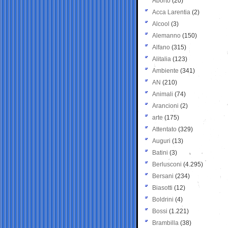
Aborto
(20)
Acca Larentia
(2)
Alcool
(3)
Alemanno
(150)
Alfano
(315)
Alitalia
(123)
Ambiente
(341)
AN
(210)
Animali
(74)
Arancioni
(2)
arte
(175)
Attentato
(329)
Auguri
(13)
Batini
(3)
Berlusconi
(4.295)
Bersani
(234)
Biasotti
(12)
Boldrini
(4)
Bossi
(1.221)
Brambilla
(38)