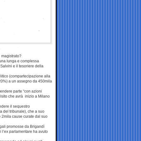
l magistrato?
o una lunga e complessa
alvini e il tesoriere della
 politico (compartecipazione alla
del 20%) a un assegno da 450mila
rendere parte “con azioni
Belsito che avrà inizio a Milano
iedere il sequestro
ia del tribunale), che a suo
re 2mila cause curate dal suo
legali promosse da Brigandì
cui l’ex parlamentare ha avuto