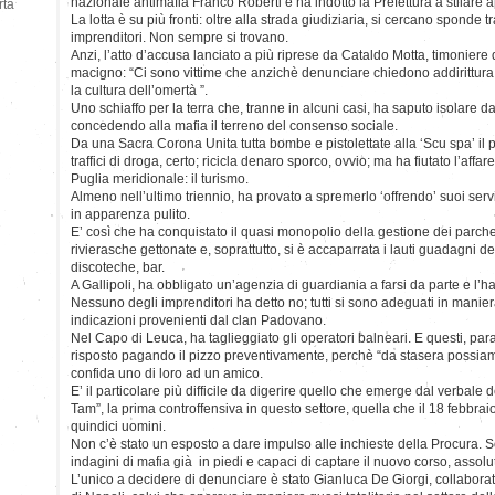
nazionale antimafia Franco Roberti e ha indotto la Prefettura a stilare ap
rtà
La lotta è su più fronti: oltre alla strada giudiziaria, si cercano sponde t
imprenditori. Non sempre si trovano.
Anzi, l’atto d’accusa lanciato a più riprese da Cataldo Motta, timoniere
macigno: “Ci sono vittime che anzichè denunciare chiedono addirittura p
la cultura dell’omertà ”.
Uno schiaffo per la terra che, tranne in alcuni casi, ha saputo isolare d
concedendo alla mafia il terreno del consenso sociale.
Da una Sacra Corona Unita tutta bombe e pistolettate alla ‘Scu spa’ il 
traffici di droga, certo; ricicla denaro sporco, ovvio; ma ha fiutato l’affa
Puglia meridionale: il turismo.
Almeno nell’ultimo triennio, ha provato a spremerlo ‘offrendo’ suoi servi
in apparenza pulito.
E’ così che ha conquistato il quasi monopolio della gestione dei parcheg
rivierasche gettonate e, soprattutto, si è accaparrata i lauti guadagni del
discoteche, bar.
A Gallipoli, ha obbligato un’agenzia di guardiania a farsi da parte e l’ha 
Nessuno degli imprenditori ha detto no; tutti si sono adeguati in maniera
indicazioni provenienti dal clan Padovano.
Nel Capo di Leuca, ha taglieggiato gli operatori balneari. E questi, p
risposto pagando il pizzo preventivamente, perchè “da stasera possiamo
confida uno di loro ad un amico.
E’ il particolare più difficile da digerire quello che emerge dal verbale d
Tam”, la prima controffensiva in questo settore, quella che il 18 febbraio
quindici uomini.
Non c’è stato un esposto a dare impulso alle inchieste della Procura. Son
indagini di mafia già in piedi e capaci di captare il nuovo corso, assol
L’unico a decidere di denunciare è stato Gianluca De Giorgi, collabora