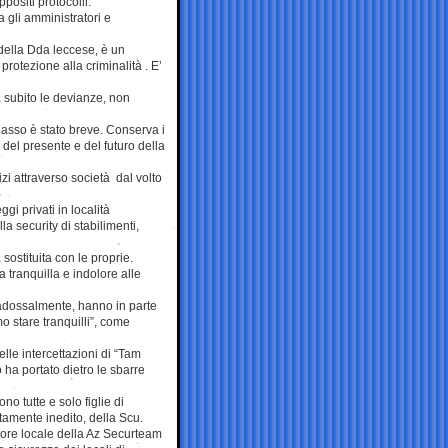
positi protocolli.
ra gli amministratori e
 della Dda leccese, è un
rotezione alla criminalità . E’
a subito le devianze, non
passo è stato breve. Conserva i
re del presente e del futuro della
zi attraverso società dal volto
gi privati in località
la security di stabilimenti,
sostituita con le proprie.
 tranquilla e indolore alle
aradossalmente, hanno in parte
 stare tranquilli”, come
elle intercettazioni di “Tam
 ha portato dietro le sbarre
o tutte e solo figlie di
utamente inedito, della Scu.
tore locale della Az Securteam