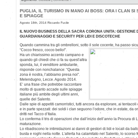
PUGLIA, IL TURISMO IN MANO AI BOSS: ORA I CLAN S
E SPIAGGE
Agosto 18th, 2014 Riccardo Fucile
IL NUOVO BUSINESS DELLA SACRA CORONA UNITA: GESTIONE DE
GUARDIANAGGIO E SECURITY PER LIDI E DISCOTECHE
Quando cammina tra gli ombrelloni, sotto il sole cocente, ha passo sicu
“Cocco fresco, cocco bello!”.
Ha un chiarissimo accento campano e
quando gli chiedi che ci fa su quest’altra
sponda, lui, il venditore ambulante,
risponde con nonchalance: “Questa
zona è nostra, l’abbiamo presa noi”.
Melendugno, Lecce. Agosto 2014.
E’ una frase che potrebbe raccontare
molto di quanto accade sulle spiagge
italiane più ambite degli ultimi anni,
quelle del Salento.
Dalle spie di appetiti camorristici, tutti ancora da esplorare, ai tentacoli
e in parte spezzati: dei soldi i clan seguono l’odore, che in estate, da
dritti nel Tacco d’Italia.
Lo conferma il tris di operazioni che dall’inizio dell’anno la Procura di
maturazione.
Lo ribadiscono le intimidazioni ai danni di gestori di lidi e locali da ballo
busta e roghi nella notte. L’allerta ha calamitato nel Salento, lo scorso 