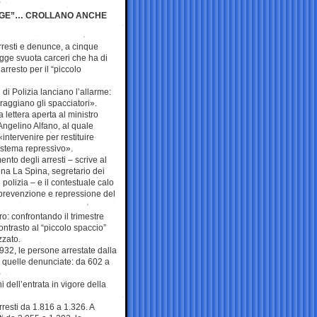
EGGE”… CROLLANO ANCHE
rresti e denunce, a cinque
egge svuota carceri che ha di
l’arresto per il “piccolo
i di Polizia lanciano l’allarme:
raggiano gli spacciatori».
 lettera aperta al ministro
 Angelino Alfano, al quale
intervenire per restituire
sistema repressivo».
nto degli arresti – scrive al
ena La Spina, segretario dei
 polizia – e il contestuale calo
i prevenzione e repressione del
o: confrontando il trimestre
ntrasto al “piccolo spaccio”
zzato.
932, le persone arrestate dalla
e quelle denunciate: da 602 a
 dell’entrata in vigore della
resti da 1.816 a 1.326. A