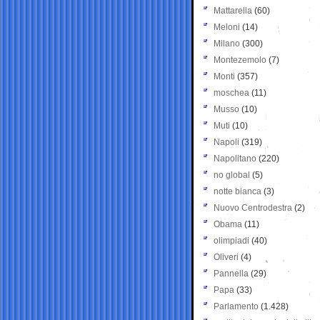
Mattarella
(60)
Meloni
(14)
Milano
(300)
Montezemolo
(7)
Monti
(357)
moschea
(11)
Musso
(10)
Muti
(10)
Napoli
(319)
Napolitano
(220)
no global
(5)
notte bianca
(3)
Nuovo Centrodestra
(2)
Obama
(11)
olimpiadi
(40)
Oliveri
(4)
Pannella
(29)
Papa
(33)
Parlamento
(1.428)