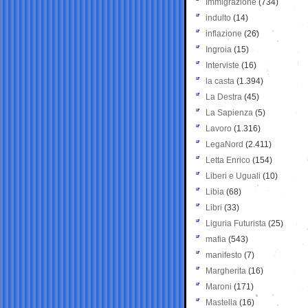
Immigrazione
(734)
indulto
(14)
inflazione
(26)
Ingroia
(15)
Interviste
(16)
la casta
(1.394)
La Destra
(45)
La Sapienza
(5)
Lavoro
(1.316)
LegaNord
(2.411)
Letta Enrico
(154)
Liberi e Uguali
(10)
Libia
(68)
Libri
(33)
Liguria Futurista
(25)
mafia
(543)
manifesto
(7)
Margherita
(16)
Maroni
(171)
Mastella
(16)