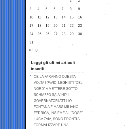
1
2
3
4
5
6
7
8
9
10
11
12
13
14
15
16
17
18
19
20
21
22
23
24
25
26
27
28
29
30
31
« Lug
Leggi gli ultimi articoli
inseriti
CE LA FARANNO QUESTA
VOLTA I PAVIDI LEGHISTI “DEL
NORD” A METTERE SOTTO
SCHIAFFO SALVINI? I
GOVERNATORI ATTILIO
FONTANA E MASSIMILIANO
FEDRIGA, INSIEME AL “DOGE”
LUCA ZAIA, SONO PRONTI A
FORMALIZZARE UNA