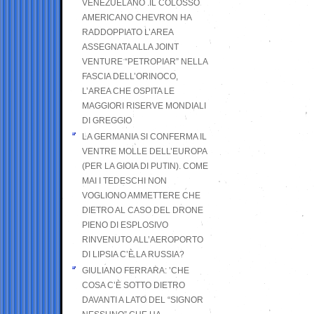
VENEZUELANO .IL COLOSSO
AMERICANO CHEVRON HA
RADDOPPIATO L’AREA
ASSEGNATA ALLA JOINT
VENTURE “PETROPIAR” NELLA
FASCIA DELL’ORINOCO,
L’AREA CHE OSPITA LE
MAGGIORI RISERVE MONDIALI
DI GREGGIO
LA GERMANIA SI CONFERMA IL
VENTRE MOLLE DELL’EUROPA
(PER LA GIOIA DI PUTIN). COME
MAI I TEDESCHI NON
VOGLIONO AMMETTERE CHE
DIETRO AL CASO DEL DRONE
PIENO DI ESPLOSIVO
RINVENUTO ALL’AEROPORTO
DI LIPSIA C’È LA RUSSIA?
GIULIANO FERRARA: ’CHE
COSA C’È SOTTO DIETRO
DAVANTI A LATO DEL “SIGNOR