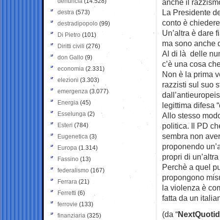
denuncia
(14.528)
anche il razzism
La Presidente de
destra
(573)
conto è chiedere 
destradipopolo
(99)
Un’altra è dare f
Di Pietro
(101)
ma sono anche de
Diritti civili
(276)
Al di là delle n
don Gallo
(9)
c’è una cosa che 
economia
(2.331)
Non è la prima vo
elezioni
(3.303)
razzisti sul suo
emergenza
(3.077)
dall’antieuropeis
Energia
(45)
legittima difesa “
Esselunga
(2)
Allo stesso modo
politica. Il PD 
Esteri
(784)
sembra non aver c
Eugenetica
(3)
proponendo un’al
Europa
(1.314)
propri di un’altra
Fassino
(13)
Perchè a quel pun
federalismo
(167)
propongono misu
Ferrara
(21)
la violenza è co
Ferretti
(6)
fatta da un italia
ferrovie
(133)
(da “
NextQuotid
finanziaria
(325)