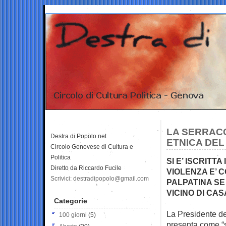
LA SERRACC
Destra di Popolo.net
ETNICA DEL
Circolo Genovese di Cultura e
Politica
SI E’ ISCRITT
Diretto da Riccardo Fucile
VIOLENZA E’ 
Scrivici: destradipopolo@gmail.com
PALPATINA SE
VICINO DI CAS
Categorie
La Presidente de
100 giorni
(5)
presenta come
“