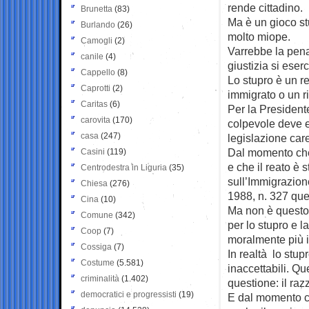
rende cittadino.
Brunetta
(83)
Ma è un gioco st
Burlando
(26)
molto miope.
Camogli
(2)
Varrebbe la pena
canile
(4)
giustizia si eser
Cappello
(8)
Lo stupro è un re
Caprotti
(2)
immigrato o un r
Caritas
(6)
Per la Presidente
carovita
(170)
colpevole deve e
casa
(247)
legislazione car
Dal momento che 
Casini
(119)
e che il reato è
Centrodestra in Liguria
(35)
sull’Immigrazion
Chiesa
(276)
1988, n. 327 que
Cina
(10)
Ma non è questo 
Comune
(342)
per lo stupro e 
Coop
(7)
moralmente più i
Cossiga
(7)
In realtà lo stu
Costume
(5.581)
inaccettabili. Qu
criminalità
(1.402)
questione: il raz
democratici e progressisti
(19)
E dal momento c