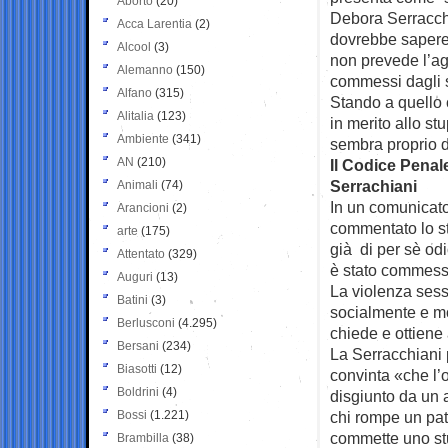
Aborto
(20)
Debora Serracch
Acca Larentia
(2)
dovrebbe sapere 
Alcool
(3)
non prevede l’agg
Alemanno
(150)
commessi dagli s
Alfano
(315)
Stando a quello 
Alitalia
(123)
in merito allo st
Ambiente
(341)
sembra proprio d
AN
(210)
Il Codice Pena
Serrachiani
Animali
(74)
In un comunicato
Arancioni
(2)
commentato lo st
arte
(175)
già di per sè od
Attentato
(329)
è stato commess
Auguri
(13)
La violenza sess
Batini
(3)
socialmente e mo
Berlusconi
(4.295)
chiede e ottiene
Bersani
(234)
La Serracchiani 
Biasotti
(12)
convinta «che l’
Boldrini
(4)
disgiunto da un a
Bossi
(1.221)
chi rompe un pat
commette uno stu
Brambilla
(38)