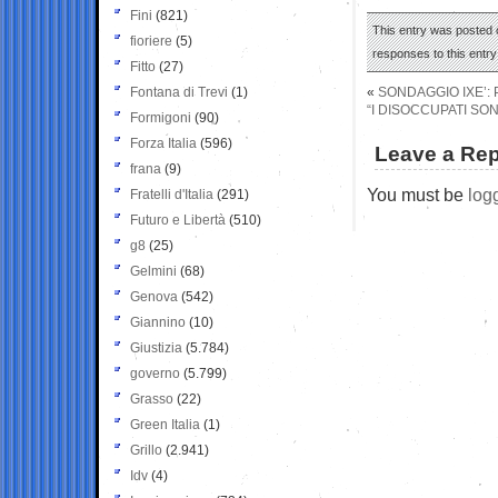
Fini
(821)
This entry was posted o
fioriere
(5)
responses to this entr
Fitto
(27)
Fontana di Trevi
(1)
«
SONDAGGIO IXE’: 
“I DISOCCUPATI SON
Formigoni
(90)
Forza Italia
(596)
Leave a Rep
frana
(9)
You must be
log
Fratelli d'Italia
(291)
Futuro e Libertà
(510)
g8
(25)
Gelmini
(68)
Genova
(542)
Giannino
(10)
Giustizia
(5.784)
governo
(5.799)
Grasso
(22)
Green Italia
(1)
Grillo
(2.941)
Idv
(4)