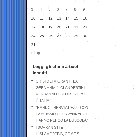
1
2
3
4
5
6
7
8
9
10
11
12
13
14
15
16
17
18
19
20
21
22
23
24
25
26
27
28
29
30
31
« Lug
Leggi gli ultimi articoli
inseriti
CRISI DEI MIGRANTI, LA
GERMANIA: “I CLANDESTINI
VERRANNO ESPULSI VERSO
L’ITALIA”
“HANNO I NERVI A PEZZI, CON
LA SCISSIONE DA VANNACCI
HANNO PERSO LA BUSSOLA”
I SOVRANISTI E
L’ISLAMOFOBIA, COME SI