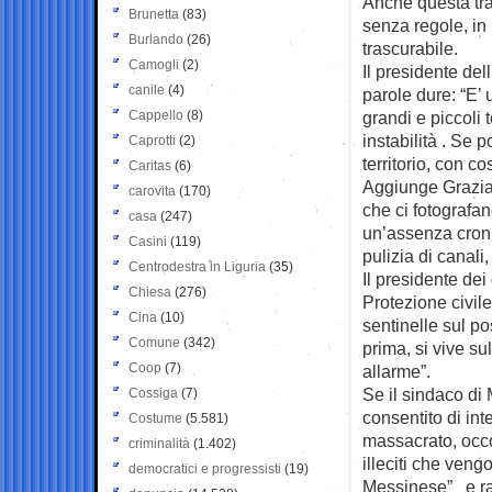
Anche questa tra
Brunetta
(83)
senza regole, in
Burlando
(26)
trascurabile.
Camogli
(2)
Il presidente del
canile
(4)
parole dure: “E’
Cappello
(8)
grandi e piccoli 
instabilità . Se
Caprotti
(2)
territorio, con c
Caritas
(6)
Aggiunge Grazian
carovita
(170)
che ci fotografan
casa
(247)
un’assenza croni
Casini
(119)
pulizia di canali,
Centrodestra in Liguria
(35)
Il presidente de
Chiesa
(276)
Protezione civil
Cina
(10)
sentinelle sul po
Comune
(342)
prima, si vive s
Coop
(7)
allarme”.
Se il sindaco di
Cossiga
(7)
consentito di inte
Costume
(5.581)
massacrato, occor
criminalità
(1.402)
illeciti che veng
democratici e progressisti
(19)
Messinese” e ra