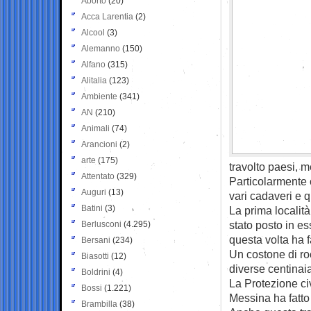
Aborto
(20)
Acca Larentia
(2)
Alcool
(3)
Alemanno
(150)
Alfano
(315)
Alitalia
(123)
Ambiente
(341)
AN
(210)
Animali
(74)
Arancioni
(2)
arte
(175)
travolto paesi, me
Attentato
(329)
Particolarmente c
Auguri
(13)
vari cadaveri e q
Batini
(3)
La prima località
stato posto in es
Berlusconi
(4.295)
questa volta ha f
Bersani
(234)
Un costone di roc
Biasotti
(12)
diverse centinaia 
Boldrini
(4)
La Protezione ci
Bossi
(1.221)
Messina ha fatto
Brambilla
(38)