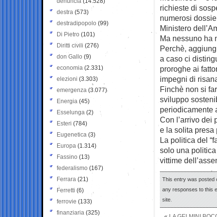
denuncia
(14.528)
richieste di sos
destra
(573)
numerosi dossier 
destradipopolo
(99)
Ministero dell’A
Di Pietro
(101)
Ma nessuno ha m
Diritti civili
(276)
Perchè, aggiungi
don Gallo
(9)
a caso ci distin
economia
(2.331)
proroghe ai fatto
impegni di risa
elezioni
(3.303)
Finchè non si fa
emergenza
(3.077)
sviluppo sostenib
Energia
(45)
periodicamente a
Esselunga
(2)
Con l’arrivo dei 
Esteri
(784)
e la solita presa 
Eugenetica
(3)
La politica del “
Europa
(1.314)
solo una politica
Fassino
(13)
vittime dell’asse
federalismo
(167)
Ferrara
(21)
This entry was posted o
any responses to this 
Ferretti
(6)
site.
ferrovie
(133)
finanziaria
(325)
«
LA GELMINI BOC